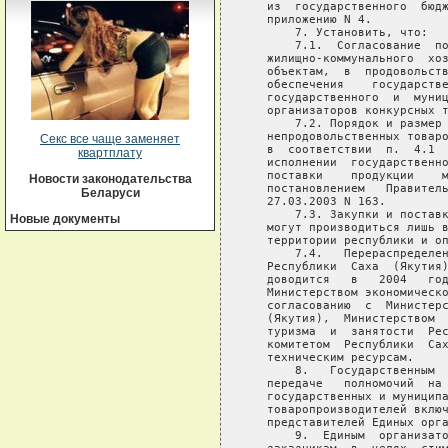
   из  государственного  бюдж
   приложению N 4.

       7. Установить, что:

       7.1.  Согласование  по
   жилищно-коммунального  хоз
   объектам,  в  продовольств
   обеспечения    государстве
   государственного  и  муниц
   организаторов конкурсных т
       7.2. Порядок и размер 
   непродовольственных товаро
Секс все чаще заменяет
   в  соответствии  п.  4.1  
квартплату
   исполнении  государственно
   поставки    продукции    м
Новости законодательства
   постановлением   Правитель
Беларуси
   27.03.2003 N 163.

       7.3. Закупки и поставк
Новые документы
   могут производиться лишь в
   территории республики и оп
       7.4.   Перераспределен
   Республики  Саха  (Якутия)
   доводится   в   2004   год
   Министерством экономическо
   согласованию  с  Министерс
   (Якутия),  Министерством  
   туризма  и  занятости  Рес
   комитетом  Республики  Сах
   техническим ресурсам.

       8.   Государственным  
   передаче   полномочий  на 
   государственных и муниципа
   товаропроизводителей включ
   представителей Единых орга
       9.  Единым  организато