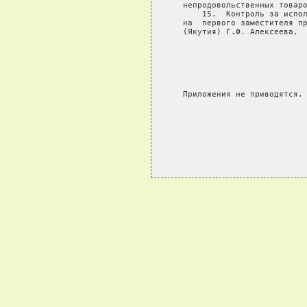
   непродовольственных товаро
       15.  Контроль за испол
   на  первого заместителя пр
   (Якутия) Г.Ф. Алексеева.

                             
                             
                             
   Приложения не приводятся.
