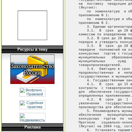
   на  поставку  продукции дл
   (Якутия):

       по  номенклатуре  и об
   приложению N 1;

       по  номенклатуре и объ
   приложению N 2.

       3. Единым организатора
       3.1.  В  срок  до 20 ф
   комиссию по определению по
       3.2. В срок до 20 февр
   порядке и утвердить конкур
       3.3.  В  срок  до 20 ф
Ресурсы в тему
   передаче  полномочий на ос
   конкурсных  торгов с госуд
   муниципальных   образовани
   муниципальных      нужд   
   товаропроизводителей.

       3.4.  Ежегодно в срок 
   продовольственных  и  непр
   государственных и муниципа
       4. Государственным зак
       4.1.  В  срок  до 15 а
   контракты  с товаропроизво
   для  обеспечения государст
   определенных приложениями.
       4.2.  В  срок  до  1  
   увеличении   государственн
   производства для обеспечен
       5. Рекомендовать муниц
   обеспечение   муниципальны
   конкурсных  торгов  по  но
   Прогнозе   социально-эконо
   (Якутия) на 2004 год, согл
Реклама
       6.  Установить парамет