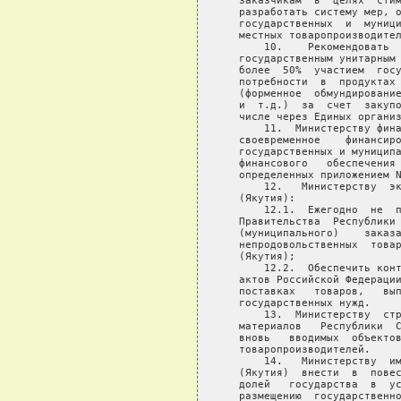
   заказчикам  в  целях  стим
   разработать систему мер, о
   государственных  и  муници
   местных товаропроизводител
       10.    Рекомендовать  
   государственным унитарным 
   более  50%  участием  госу
   потребности  в  продуктах 
   (форменное  обмундирование
   и  т.д.)  за  счет  закупо
   числе через Единых организ
       11.  Министерству фина
   своевременное    финансиро
   государственных и муниципа
   финансового   обеспечения 
   определенных приложением N
       12.   Министерству  эк
   (Якутия):

       12.1.  Ежегодно  не  п
   Правительства  Республики 
   (муниципального)    заказа
   непродовольственных  товар
   (Якутия);

       12.2.  Обеспечить конт
   актов Российской Федерации
   поставках   товаров,   вып
   государственных нужд.

       13.  Министерству  стр
   материалов   Республики  С
   вновь   вводимых  объектов
   товаропроизводителей.

       14.   Министерству  им
   (Якутия)  внести  в  повес
   долей   государства  в  ус
   размещению  государственно