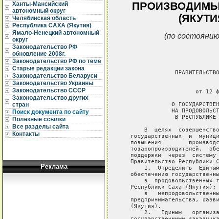
ПРОИЗВОДИМЫЕ
Ханты-Мансийский
автономный округ
(ЯКУТИ
Челябинская область
Республика САХА (Якутия)
Ямало-Ненецкий автономный
(по состоянию
округ
Законодательство РФ
обновление 2008г.
Законодательство РФ по теме
Старые редакции закона
                ПРАВИТЕЛЬСТВО
Законодательство Беларуси
Законодательство Украины
                             
Законодательство СССР
                      от 12 ф
Законодательство других
               О ГОСУДАРСТВЕН
стран
               НА ПРОДОВОЛЬСТ
Поиск документа по сайту
                В РЕСПУБЛИКЕ 
Полезные ссылки
Все разделы сайта
       В  целях  совершенство
Контакты
   государственных  и  муници
   повышения        производс
   товаропроизводителей,  обе
   поддержки  через  систему 
   Правительство Республики С
Реклама
       1.  Определить  Единым
   обеспечению государственны
       в  продовольственных т
   Республики Саха (Якутия);

       в   непродовольственны
   предпринимательства, разви
   (Якутия).

       2.   Единым   организа
   государственными заказчика