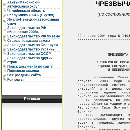
ЧРЕЗВЫЧ
Ханты-Мансийский
автономный округ
Челябинская область
(по состоянию
Республика САХА (Якутия)
Ямало-Ненецкий автономный
округ
Законодательство РФ
обновление 2008г.
   22 января 2004 года N 1408
Законодательство РФ по теме
   --------------------------
Старые редакции закона
Законодательство Беларуси
                             
Законодательство Украины
Законодательство СССР
                  ПРЕЗИДЕНТА 
Законодательство других
стран
            О СОВЕРШЕНСТВОВАН
             ЕДИНОЙ ГОСУДАРСТ
Поиск документа по сайту
                  И ЛИКВИДАЦИ
Полезные ссылки
Все разделы сайта
       Во  исполнение  Указа 
Контакты
   августа    2003   года   N
   государственной  системы  
   ситуаций"  и  в  целях  со
   подсистемы   единой   госу
   ликвидации чрезвычайных си
Реклама
       1.  Возложить  на  Мин
   чрезвычайным ситуациям и л
   Республики  Саха (Якутия) 
   функции:

       1.1.   Организация   п
   водохранилищах,  других  в
   водах  в  пределах  админи
   (Якутия);
