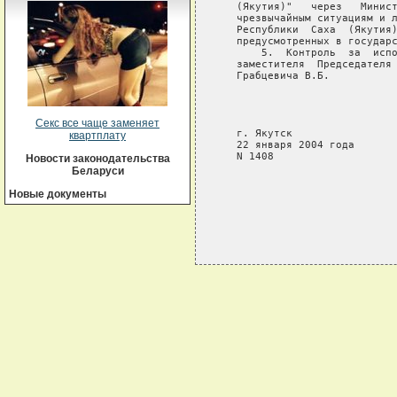
   (Якутия)"   через   Минист
   чрезвычайным ситуациям и л
   Республики  Саха  (Якутия)
   предусмотренных в государс
       5.  Контроль  за  испо
   заместителя  Председателя 
   Грабцевича В.Б.

                             
                             
                             
Секс все чаще заменяет
   г. Якутск

квартплату
   22 января 2004 года

   N 1408

Новости законодательства
Беларуси
Новые документы