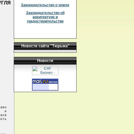
УГЛЯ
Законодательство о земле
Законодательство об
архитектуре и
градостроительстве
Новости сайта "Тюрьма"
Новости
аво

  и

аха

ить
