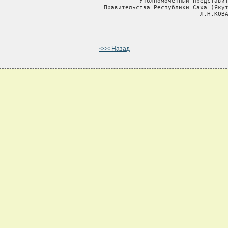
                                        Уполномоченный представит
                              Правительства Республики Саха (Якут
                                                         Л.Н.КОВА
<<< Назад