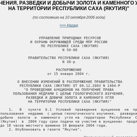
ЧЕНИЯ, РАЗВЕДКИ И ДОБЫЧИ ЗОЛОТА И КАМЕННОГО 
НА ТЕРРИТОРИИ РЕСПУБЛИКИ САХА (ЯКУТИЯ)"
(по состоянию на 10 октября 2006 года)
<<< Назад
                   УПРАВЛЕНИЕ ПРИРОДНЫХ РЕСУРСОВ

               И ОХРАНЫ ОКРУЖАЮЩЕЙ СРЕДЫ МПР РОССИИ

                    ПО РЕСПУБЛИКЕ САХА (ЯКУТИЯ)

                              N 50-08

              ПРАВИТЕЛЬСТВО РЕСПУБЛИКИ САХА (ЯКУТИЯ)

                              N 30-р

                           РАСПОРЯЖЕНИЕ

                       от 15 января 2004 г.

         О ВНЕСЕНИИ ИЗМЕНЕНИЙ В РАСПОРЯЖЕНИЕ ПРАВИТЕЛЬСТВА

          РЕСПУБЛИКИ САХА (ЯКУТИЯ) ОТ 09.12.2003 N 1404-Р

            "О ПРОВЕДЕНИИ АУКЦИОНОВ НА ПОЛУЧЕНИЕ ПРАВА

       ПОЛЬЗОВАНИЯ НЕДРАМИ С ЦЕЛЬЮ ГЕОЛОГИЧЕСКОГО ИЗУЧЕНИЯ,

             РАЗВЕДКИ И ДОБЫЧИ ЗОЛОТА И КАМЕННОГО УГЛЯ

              НА ТЕРРИТОРИИ РЕСПУБЛИКИ САХА (ЯКУТИЯ)"

     1.   В   пункте  6.1  Условий  проведения  аукционов  на  пр
 пользования  недрами  с целью геологического изучения,  разведки
 добычи  золота  и  каменного  угля на  территории  Республики  С
 (Якутия)  в  2004 году срок подачи на участие в аукционах  продл
 до 18 часов местного времени 10 февраля 2004 года.

     2. Опубликовать в газете "Якутия".
