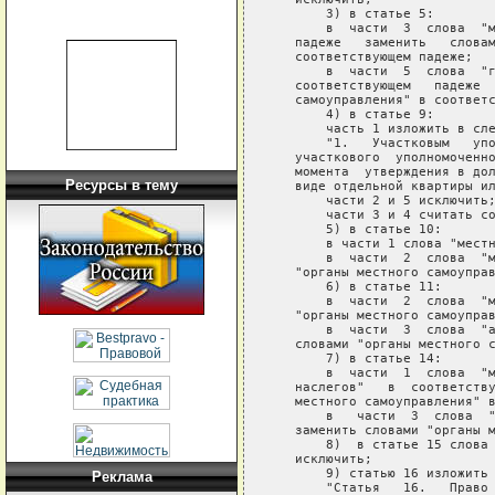
       3) в статье 5:

       в  части  3  слова  "м
   падеже   заменить   словам
   соответствующем падеже;

       в  части  5  слова  "г
   соответствующем   падеже  
   самоуправления" в соответс
       4) в статье 9:

       часть 1 изложить в сле
       "1.   Участковым   упо
   участкового  уполномоченно
   момента  утверждения в дол
Ресурсы в тему
   виде отдельной квартиры ил
       части 2 и 5 исключить;
       части 3 и 4 считать со
       5) в статье 10:

       в части 1 слова "местн
       в  части  2  слова  "м
   "органы местного самоуправ
       6) в статье 11:

       в  части  2  слова  "м
   "органы местного самоуправ
       в  части  3  слова  "а
   словами "органы местного с
       7) в статье 14:

       в  части  1  слова  "м
   наслегов"   в  соответству
   местного самоуправления" в
       в   части  3  слова  "
   заменить словами "органы м
       8)  в статье 15 слова 
   исключить;

       9) статью 16 изложить 
Реклама
       "Статья   16.   Право 