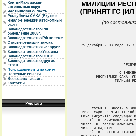
МИЛИЦИИ РЕСП
Ханты-Мансийский
автономный округ
(ПРИНЯТ ГС (ИЛ 
Челябинская область
Республика САХА (Якутия)
Ямало-Ненецкий автономный
(по состоянию
округ
Законодательство РФ
обновление 2008г.
Законодательство РФ по теме
Старые редакции закона
   25 декабря 2003 года 96-З 
Законодательство Беларуси
   --------------------------
Законодательство Украины
Законодательство СССР
                             
Законодательство других
                       РЕСПУБ
стран
Поиск документа по сайту
                     О ВНЕСЕН
Полезные ссылки
          РЕСПУБЛИКИ САХА (ЯК
Все разделы сайта
                   МИЛИЦИИ РЕ
Контакты
                             
                             
                             
                             
Реклама
       Статья 1. Внести в Зак
   1998  года  З N 41-II "Об 
   Саха (Якутия)" следующие и
       1)  в наименовании и т
   числе  и  падеже заменить 
   числе и падеже;

       2)  в  части 3 статьи 
   исключить;
