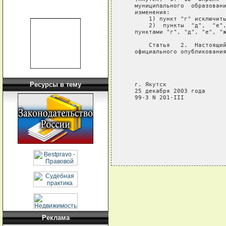
   муниципального  образовани
   изменения:

       1) пункт "г" исключить
       2)  пункты  "д",  "е",
   пунктами "г", "д", "е", "ж
       Статья   2.  Настоящий
   официального опубликования
                             
                             
                             
Ресурсы в тему
   г. Якутск

   25 декабря 2003 года

   99-З N 201-III

Реклама