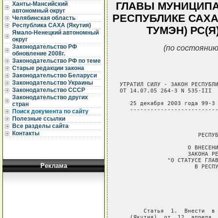
ГЛАВЫ МУНИЦИПА
Ханты-Мансийский
автономный округ
РЕСПУБЛИКЕ САХА 
Челябинская область
Республика САХА (Якутия)
ТУМЭН) РС(Я) 
Ямало-Ненецкий автономный
округ
(по состоянию
Законодательство РФ
обновление 2008г.
Законодательство РФ по теме
Старые редакции закона
Законодательство Беларуси
Законодательство Украины
УТРАТИЛ СИЛУ - ЗАКОН РЕСПУБЛИ
Законодательство СССР
ОТ 14.07.05 264-3 N 535-III  
Законодательство других
   25 декабря 2003 года 99-З 
стран
   --------------------------
Поиск документа по сайту
Полезные ссылки
                             
Все разделы сайта
Контакты
                       РЕСПУБ
                    О ВНЕСЕНИ
                    ЗАКОНА РЕ
              "О СТАТУСЕ ГЛАВ
Реклама
                      В РЕСПУ
                             
                             
                             
                             
       Статья  1.  Внести  в 
   (Якутия)  от  12  апреля  