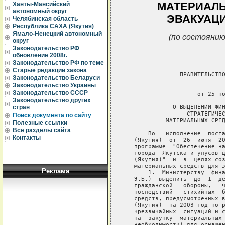
МАТЕРИАЛЬ
Ханты-Мансийский
автономный округ
ЭВАКУАЦ
Челябинская область
Республика САХА (Якутия)
Ямало-Ненецкий автономный
(по состоянию
округ
Законодательство РФ
обновление 2008г.
Законодательство РФ по теме
Старые редакции закона
                ПРАВИТЕЛЬСТВО
Законодательство Беларуси
Законодательство Украины
                             
Законодательство СССР
                     от 25 но
Законодательство других
              О ВЫДЕЛЕНИИ ФИН
стран
                  СТРАТЕГИЧЕС
Поиск документа по сайту
            МАТЕРИАЛЬНЫХ СРЕД
Полезные ссылки
Все разделы сайта
       Во   исполнение  поста
Контакты
   (Якутия)  от  26  июня  20
   программе  "Обеспечение на
   города  Якутска и улусов ц
   (Якутия)"  и  в  целях соз
   материальных средств для э
Реклама
       1.  Министерству  фина
   Э.Б.)  выделить  до  1  де
   гражданской   обороны,   ч
   последствий   стихийных  б
   средств, предусмотренных в
   (Якутия)  на 2003 год по р
   чрезвычайных  ситуаций и с
   на  закупку  материальных 
   необходимости) для оснащен