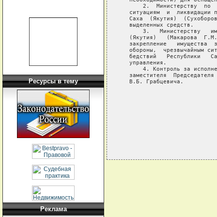
       2.  Министерству  по  
   ситуациям  и  ликвидации п
   Саха  (Якутия)  (Сухоборов
   выделенных средств.

       3.   Министерству   им
   (Якутия)   (Макарова  Г.М.
   закрепление   имущества  з
   обороны,  чрезвычайным сит
   бедствий   Республики   Са
   управления.

       4. Контроль за исполне
   заместителя  Председателя 
Ресурсы в тему
   В.Б. Грабцевича.

                             
                             
                             
Реклама