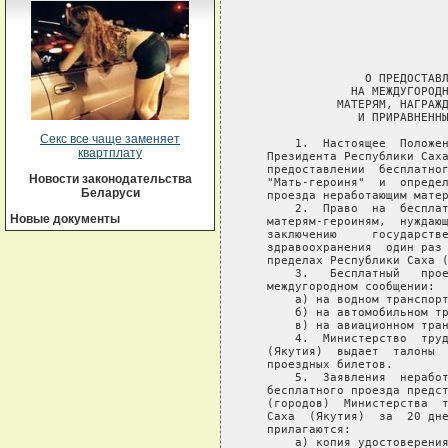
                             
                             
                             
                             
                             
                 О ПРЕДОСТАВЛ
               НА МЕЖДУГОРОДН
             МАТЕРЯМ, НАГРАЖД
                И ПРИРАВНЕННЫ
Секс все чаще заменяет
       1.  Настоящее  Положен
квартплату
   Президента Республики Саха
   предоставлении  бесплатног
Новости законодательства
   "Мать-героиня"  и  определ
Беларуси
   проезда неработающим матер
       2.  Право  на  бесплат
Новые документы
   матерям-героиням,  нуждающ
   заключению     государстве
   здравоохранения  один раз 
   пределах Республики Саха (
       3.   Бесплатный   прое
   междугородном сообщении:

       а) на водном транспорт
       б) на автомобильном тр
       в) на авиационном тран
       4.  Министерство  труд
   (Якутия)  выдает  талоны  
   проездных билетов.

       5.  Заявления  неработ
   бесплатного проезда предст
   (городов)  Министерства  т
   Саха  (Якутия)  за  20 дне
   прилагаются:

       а) копия удостоверения