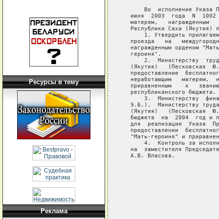
       Во  исполнение Указа П
   июня  2003  года  N  1002 
   матерям,   награжденным   
   Республики Саха (Якутия) п
       1. Утвердить прилагаем
   проезда   на   междугородн
   награжденным орденом "Мать
   героиня".

       2.  Министерству  труд
   (Якутия)   (Песковская  Ю.
   предоставление  бесплатног
   неработающим   матерям,  н
Ресурсы в тему
   приравненным    к   званию
   республиканского бюджета.

       3.  Министерству  фина
   Э.Б.),  Министерству труда
   (Якутия)   (Песковская  Ю.
   бюджета  на  2004  год и п
   для  реализации  Указа  Пр
   предоставлении  бесплатног
   "Мать-героиня" и приравнен
       4.  Контроль за исполн
   на  заместителя Председате
   А.В. Власова.

                             
                             
                             
Реклама