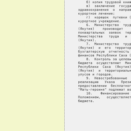
       б) копия трудовой книж
       в)  заключение  госуда
   здравоохранения  о  направ
   курортное лечение;

       г)  корешок  путевки (
   курортное учреждение.

       6.  Министерство  труд
   (Якутия)    производит    
   поквартальных  заявок  тер
   Министерства   труда   и  
   (Якутия).

       7.  Министерство  труд
   (Якутия)  и  его  территор
   бухгалтерскую  отчетность 
   финансов Республики Саха (
       8.  Контроль за целевы
   бюджета  осуществляют  Мин
   Республики  Саха  (Якутия)
   (Якутия)  и  территориальн
   улусов и городов.

       9.  Невостребованные  
   реализацию   Указа   Прези
   предоставлении  бесплатног
   "Мать-героиня" подлежат во
       10.    Финансирование 
   Положением,   осуществляет
   бюджета.
