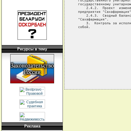
   государственного унитарног
   государственному унитарном
       2.4.2.  Проект  измене
   предприятия "Сахафармация"
       2.4.3.  Сводный баланс
   "Сахафармация".

       3.  Контроль за исполн
   собой.

                             
                             
                             
Ресурсы в тему
Реклама