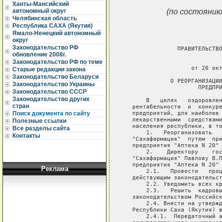
Ханты-Мансийский
(по состоянию
автономный округ
Челябинская область
Республика САХА (Якутия)
Ямало-Ненецкий автономный
округ
Законодательство РФ
                ПРАВИТЕЛЬСТВО
обновление 2008г.
                             
Законодательство РФ по теме
                    от 20 окт
Старые редакции закона
Законодательство Беларуси
              О РЕОРГАНИЗАЦИИ
Законодательство Украины
                      ПРЕДПРИ
Законодательство СССР
Законодательство других
       В   целях   оздоровлен
стран
   рентабельности  и  конкуре
   предприятий, для наиболее 
Поиск документа по сайту
   лекарственными  средствами
Полезные ссылки
   населения республики, в то
Все разделы сайта
       1.   Реорганизовать   
Контакты
   "Сахафармация"  путем  при
   предприятия "Аптека N 20" 
       2.    Директору    гос
   "Сахафармация" Павлову В.П
   предприятия "Аптека N 20" 
Реклама
       2.1.   Провести   проц
   действующим законодательст
       2.2. Уведомить всех кр
       2.3.   Решить  кадровы
   законодательством Российск
       2.4. Внести на утвержд
   Республики Саха (Якутия) в
       2.4.1.  Передаточный а