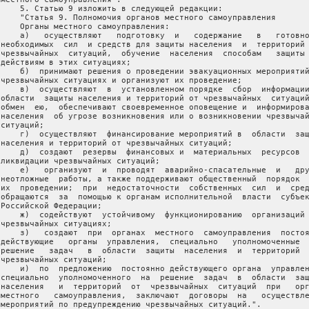
     5. Статью 9 изложить в следующей редакции:

     "Статья 9. Полномочия органов местного самоуправления

     Органы местного самоуправления:

     а)   осуществляют   подготовку  и   содержание   в   готовно
 необходимых  сил  и средств для защиты населения  и  территорий 
 чрезвычайных  ситуаций,  обучение  населения  способам   защиты 
 действиям в этих ситуациях;

     б)  принимают решения о проведении эвакуационных мероприятий
 чрезвычайных ситуациях и организуют их проведение;

     в)  осуществляют  в  установленном порядке  сбор  информации
 области  защиты населения и территорий от чрезвычайных  ситуаций
 обмен  ею,  обеспечивают своевременное оповещение и  информирова
 населения  об угрозе возникновения или о возникновении чрезвычай
ситуаций;

     г)  осуществляют  финансирование мероприятий в  области  защ
 населения и территорий от чрезвычайных ситуаций;

     д)  создают  резервы  финансовых и  материальных  ресурсов  
 ликвидации чрезвычайных ситуаций;

     е)   организуют  и  проводят  аварийно-спасательные  и   дру
 неотложные  работы, а также поддерживают общественный  порядок  
 их  проведении;  при  недостаточности  собственных  сил  и  сред
 обращаются  за  помощью к органам исполнительной  власти  субъек
 Российской Федерации;

     ж)  содействуют  устойчивому  функционированию  организаций 
 чрезвычайных ситуациях;

     з)   создают  при  органах  местного  самоуправления  постоя
 действующие   органы  управления,  специально   уполномоченные  
 решение   задач   в  области  защиты  населения  и  территорий  
 чрезвычайных ситуаций;

     и)  по  предложению  постоянно действующего органа  управлен
 специально  уполномоченного  на  решение  задач  в  области  защ
 населения   и  территорий  от  чрезвычайных  ситуаций  при   орг
 местного   самоуправления,  заключают  договоры  на   осуществле
 мероприятий по предупреждению чрезвычайных ситуаций.".
