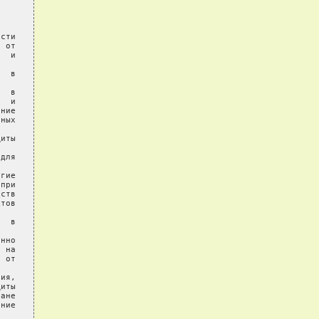
сти

 от

  и

  в

  в

  и

ние

ных

иты

для

гие

при

ств

тов

  в

нно

 на

 от

ия,

иты

ане

ние
