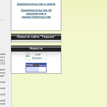
Законодательство о земле
Законодательство об
архитектуре и
градостроительстве
---

Новости сайта "Тюрьма"
Новости
ием

эн)

ия)

III

юля

ики

ра"

нов

нов

ной

ной

нов
