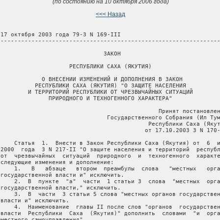
(по состоянию на 10 октября 2006 года)
<<< Назад
 17 октября 2003 года 79-З N 169-III

 ----------------------------------------------------------------
                               ЗАКОН

                     РЕСПУБЛИКИ САХА (ЯКУТИЯ)

             О ВНЕСЕНИИ ИЗМЕНЕНИЙ И ДОПОЛНЕНИЯ В ЗАКОН

           РЕСПУБЛИКИ САХА (ЯКУТИЯ) "О ЗАЩИТЕ НАСЕЛЕНИЯ

         И ТЕРРИТОРИЙ РЕСПУБЛИКИ ОТ ЧРЕЗВЫЧАЙНЫХ СИТУАЦИЙ

               ПРИРОДНОГО И ТЕХНОГЕННОГО ХАРАКТЕРА"

                                               Принят постановлен
                                Государственного Собрания (Ил Тум
                                            Республики Саха (Якут
                                           от 17.10.2003 З N 170-
     Статья  1.  Внести в Закон Республики Саха (Якутия) от  6  и
 2000  года  З N 217-II "О защите населения и территорий  республ
 от  чрезвычайных  ситуаций  природного  и  техногенного  характе
 следующие изменения и дополнение:

     1.   В   абзаце   втором  преамбулы  слова   "местных   орга
 государственной власти и" исключить.

     2.  В  пункте  "а"  части  1 статьи 3  слова  "местных  орга
 государственной власти," исключить.

     3.  В  части  3 статьи 5 слова "местных органов государствен
 власти и" исключить.

     4.  Наименование  главы II после слов "органов  государствен
 власти  Республики  Саха  (Якутия)" дополнить  словами  "и  орга
 местного самоуправления".
