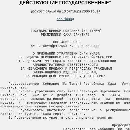
ДЕЙСТВУЮЩИЕ ГОСУДАРСТВЕННЫЕ"
(по состоянию на 10 октября 2006 года)
<<< Назад
                ГОСУДАРСТВЕННОЕ СОБРАНИЕ (ИЛ ТУМЭН)

                     РЕСПУБЛИКИ САХА (ЯКУТИЯ)

                           ПОСТАНОВЛЕНИЕ

                от 17 октября 2003 г. ГС N 330-III

                 О ПРИЗНАНИИ УТРАТИВШИМ СИЛУ УКАЗА

          ПРЕЗИДИУМА ВЕРХОВНОГО СОВЕТА ЯКУТСКОЙ-САХА ССР

         ОТ 2 ДЕКАБРЯ 1991 ГОДА N 733-ХII "ОБ УСТАНОВЛЕНИИ

                 АДМИНИСТРАТИВНОЙ ОТВЕТСТВЕННОСТИ

           ЗА НЕЗАКОННУЮ ПРОДАЖУ И ПЕРЕПРОДАЖУ ГРАЖДАНАМ

                 ВИННО-ВОДОЧНЫХ ИЗДЕЛИЙ ПО ЦЕНАМ,

             ПРЕВЫШАЮЩИМ ДЕЙСТВУЮЩИЕ ГОСУДАРСТВЕННЫЕ"

     Государственное  Собрание (Ил Тумэн) Республики  Саха  (Якут
постановляет:

     1.  Признать утратившим силу Указ Президиума Верховного  Сов
 Якутской-Саха   ССР  от  2  декабря  1991  года   N   733-ХII   
 установлении   административной   ответственности   за   незакон
 продажу  и  перепродажу гражданам винно-водочных изделий по  цен
 превышающим действующие государственные".

     2.   Опубликовать  настоящее  постановление  в  республиканс
 газетах "Ил Тумэн", "Саха сирэ", "Якутия".

     3. Постановление вступает в силу с момента принятия.

                                                        Председат
                                Государственного Собрания (Ил Тум