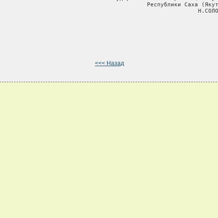
                                            Республики Саха (Якут
                                                           Н.СОЛО
<<< Назад