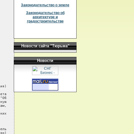
Законодательство о земле
Законодательство об
архитектуре и
градостроительстве
Новости сайта "Тюрьма"
Новости
ия)

ета

"Об

ную

ам,

ких

ель

эн)
