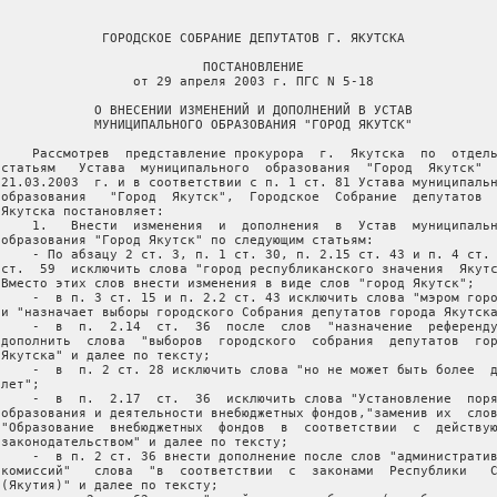
              ГОРОДСКОЕ СОБРАНИЕ ДЕПУТАТОВ Г. ЯКУТСКА

                           ПОСТАНОВЛЕНИЕ

                  от 29 апреля 2003 г. ПГС N 5-18

             О ВНЕСЕНИИ ИЗМЕНЕНИЙ И ДОПОЛНЕНИЙ В УСТАВ

             МУНИЦИПАЛЬНОГО ОБРАЗОВАНИЯ "ГОРОД ЯКУТСК"

     Рассмотрев  представление прокурора  г.  Якутска  по  отдель
 статьям   Устава  муниципального  образования  "Город  Якутск"  
 21.03.2003  г. и в соответствии с п. 1 ст. 81 Устава муниципальн
 образования   "Город  Якутск",  Городское  Собрание  депутатов  
 Якутска постановляет:

     1.   Внести  изменения  и  дополнения  в  Устав  муниципальн
 образования "Город Якутск" по следующим статьям:

     - По абзацу 2 ст. 3, п. 1 ст. 30, п. 2.15 ст. 43 и п. 4 ст. 
 ст.  59  исключить слова "город республиканского значения  Якутс
 Вместо этих слов внести изменения в виде слов "город Якутск";

     -  в п. 3 ст. 15 и п. 2.2 ст. 43 исключить слова "мэром горо
 и "назначает выборы городского Собрания депутатов города Якутска
     -  в  п.  2.14  ст.  36  после  слов  "назначение  референду
 дополнить  слова  "выборов  городского  собрания  депутатов  гор
 Якутска" и далее по тексту;

     -  в  п. 2 ст. 28 исключить слова "но не может быть более  д
лет";

     -  в  п.  2.17  ст.  36  исключить слова "Установление  поря
 образования и деятельности внебюджетных фондов,"заменив их  слов
 "Образование  внебюджетных  фондов  в  соответствии  с  действую
 законодательством" и далее по тексту;

     -  в п. 2 ст. 36 внести дополнение после слов "административ
 комиссий"   слова  "в  соответствии  с  законами  Республики   С
 (Якутия)" и далее по тексту;
