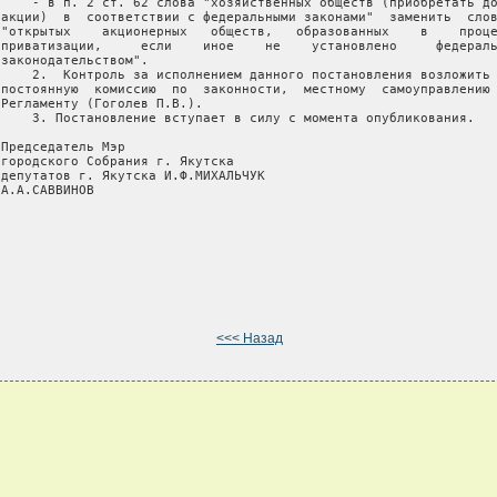
     - в п. 2 ст. 62 слова "хозяйственных обществ (приобретать до
 акции)  в  соответствии с федеральными законами"  заменить  слов
 "открытых    акционерных   обществ,   образованных    в    проце
 приватизации,     если    иное    не    установлено     федераль
 законодательством".

     2.  Контроль за исполнением данного постановления возложить 
 постоянную  комиссию  по  законности,  местному  самоуправлению 
 Регламенту (Гоголев П.В.).

     3. Постановление вступает в силу с момента опубликования.

Председатель Мэр

 городского Собрания г. Якутска

 депутатов г. Якутска И.Ф.МИХАЛЬЧУК

А.А.САВВИНОВ

<<< Назад