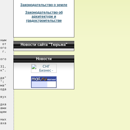
Законодательство о земле
Законодательство об
архитектуре и
градостроительстве
ным

 от

Новости сайта "Тюрьма"
ого

 г.

Новости
ого

31,

к".

да"

";

ма"

ода

вух

дка

ами

щим

ных

аха
