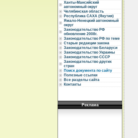
Ханты-Мансийский
автономный округ
  
Челябинская область
Республика САХА (Якутия)
  
Ямало-Ненецкий автономный
  
округ
Законодательство РФ
  
обновление 2008г.
  
Законодательство РФ по теме
  
Старые редакции закона
  
Законодательство Беларуси
  
Законодательство Украины
  
Законодательство СССР
  
Законодательство других
  
стран
  
Поиск документа по сайту
  
  
Полезные ссылки
  
Все разделы сайта
  
Контакты
  
  
  
  
  
Реклама
   
  
  
  
  
  
  
  