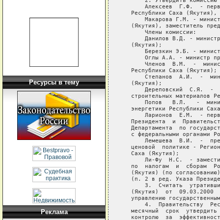
       2. Утвердить комиссию 
       Алексеев  Г.Ф.  - перв
   Республики Саха (Якутия), 
       Макарова Г.М. - минист
   (Якутия), заместитель пред
       Члены комиссии:

       Данилов В.Д. - министр
   (Якутия);

       Березкин Э.Б. - минист
       Оглы А.А. - министр пр
       Членов  В.М.  -  минис
   Республики Саха (Якутия);

       Степанов  А.И.  -  мин
Ресурсы в тему
   (Якутия);

       Дереповский  С.Я.  -  
   строительных материалов Ре
       Попов   В.Л.   -  мини
   энергетики Республики Саха
       Ларионов  Е.М.  - перв
   Президента  и  Правительст
   Департамента  по государст
   с федеральными органами Ро
       Лемешева  В.И.  -  пре
   ценовой  политике - Регион
   Саха (Якутия);

       Ли-Фу  Н.С.  - замести
   по  налогам  и  сборам  Ро
   (Якутия) (по согласованию)
   (п. 2 в ред. Указа Президе
       3.  Считать  утративши
   (Якутия)  от  09.03.2000  
   управлению государственным
       4.  Правительству  Рес
   месячный  срок  утвердить 
Реклама
   контролю  за  эффективност