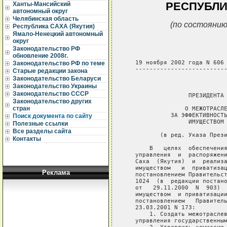
РЕСПУБЛИ
Ханты-Мансийский
автономный округ
Челябинская область
(по состоянию
Республика САХА (Якутия)
Ямало-Ненецкий автономный
округ
Законодательство РФ
обновление 2008г.
   19 ноября 2002 года N 606

Законодательство РФ по теме
   --------------------------
Старые редакции закона
Законодательство Беларуси
                             
Законодательство Украины
Законодательство СССР
                  ПРЕЗИДЕНТА 
Законодательство других
стран
                 О МЕЖОТРАСЛЕ
             ЗА ЭФФЕКТИВНОСТЬ
Поиск документа по сайту
                  ИМУЩЕСТВОМ 
Полезные ссылки
Все разделы сайта
          (в ред. Указа Прези
Контакты
       В   целях  обеспечения
   управления  и  распоряжени
   Саха  (Якутия)  и  реализа
   имуществом   и  приватизац
Реклама
   постановлением Правительст
   1024  (в  редакции постано
   от   29.11.2000  N  903)  
   имуществом  и приватизации
   постановлением   Правитель
   23.03.2001 N 173:

       1. Создать межотраслев
   управления государственным