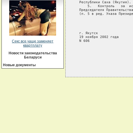
   Республики Саха (Якутия).

       5.   Контроль   за  ис
   Председателя Правительства
   (п. 5 в ред. Указа Президе
                             
                             
                             
   г. Якутск

   19 ноября 2002 года

   N 606

Секс все чаще заменяет
квартплату
Новости законодательства
Беларуси
Новые документы