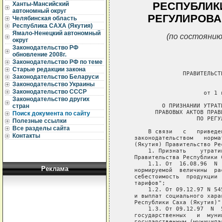
РЕСПУБЛИКИ
Ханты-Мансийский
автономный округ
РЕГУЛИРОВА
Челябинская область
Республика САХА (Якутия)
Ямало-Ненецкий автономный
(по состоянию
округ
Законодательство РФ
обновление 2008г.
Законодательство РФ по теме
Старые редакции закона
                 ПРАВИТЕЛЬСТ
Законодательство Беларуси
Законодательство Украины
                             
Законодательство СССР
                       от 1 
Законодательство других
           О ПРИЗНАНИИ УТРАТ
стран
         ПРАВОВЫХ АКТОВ ПРАВ
Поиск документа по сайту
                     ПО РЕГУ
Полезные ссылки
Все разделы сайта
       В связи   с   приведе
Контакты
   законодательством   норма
   (Якутия) Правительство Ре
       1. Признать    утрати
   Правительства Республики С
       1.1. От  16.08.96  N 
Реклама
   нормируемой  величины  ра
   себестоимость  продукции 
   тарифов";

       1.2. От 09.12.97 N 54
   и выплат социального хара
   Республики Саха (Якутия)";
       1.3. От 09.12.97  N  
   государственных   и  муни
   государственным (муниципа