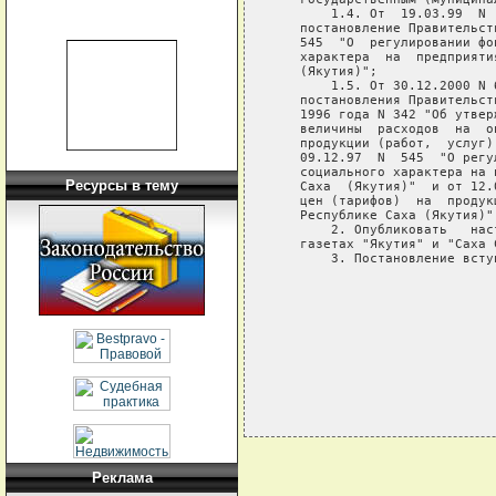
       1.4. От  19.03.99  N 
   постановление Правительст
   545  "О  регулировании фо
   характера  на  предприяти
   (Якутия)";

       1.5. От 30.12.2000 N 
   постановления Правительст
   1996 года N 342 "Об утвер
   величины  расходов  на  о
   продукции (работ,  услуг)
   09.12.97  N  545  "О регу
   социального характера на 
Ресурсы в тему
   Саха  (Якутия)"  и от 12.
   цен (тарифов)  на  продук
   Республике Саха (Якутия)".
       2. Опубликовать   нас
   газетах "Якутия" и "Саха С
       3. Постановление всту
                            
                            
                            
Реклама