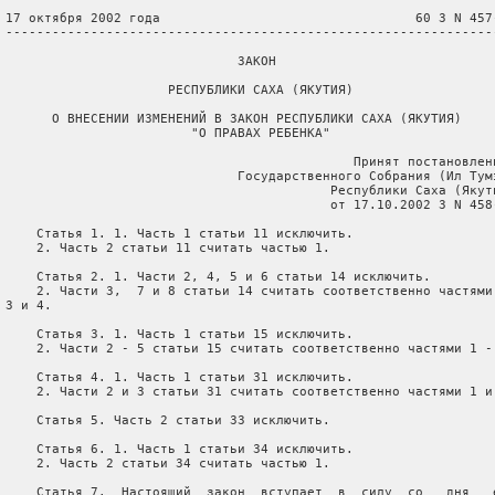
 17 октября 2002 года                                 60 З N 457-
 ----------------------------------------------------------------
                               ЗАКОН

                      РЕСПУБЛИКИ САХА (ЯКУТИЯ)

       О ВНЕСЕНИИ ИЗМЕНЕНИЙ В ЗАКОН РЕСПУБЛИКИ САХА (ЯКУТИЯ)

                         "О ПРАВАХ РЕБЕНКА"

                                              Принят постановлени
                               Государственного Собрания (Ил Тумэ
                                           Республики Саха (Якути
                                           от 17.10.2002 З N 458-
     Статья 1. 1. Часть 1 статьи 11 исключить.

     2. Часть 2 статьи 11 считать частью 1.

     Статья 2. 1. Части 2, 4, 5 и 6 статьи 14 исключить.

     2. Части 3,  7 и 8 статьи 14 считать соответственно частями 
 3 и 4.

     Статья 3. 1. Часть 1 статьи 15 исключить.

     2. Части 2 - 5 статьи 15 считать соответственно частями 1 - 
     Статья 4. 1. Часть 1 статьи 31 исключить.

     2. Части 2 и 3 статьи 31 считать соответственно частями 1 и 
     Статья 5. Часть 2 статьи 33 исключить.

     Статья 6. 1. Часть 1 статьи 34 исключить.

     2. Часть 2 статьи 34 считать частью 1.

     Статья 7.  Настоящий  закон  вступает  в  силу  со   дня   е