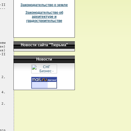
II

Законодательство о земле
--

Законодательство об
архитектуре и
градостроительстве
ем

Новости сайта "Тюрьма"
н)

я)

II

Новости
2,

4.

2.

го
