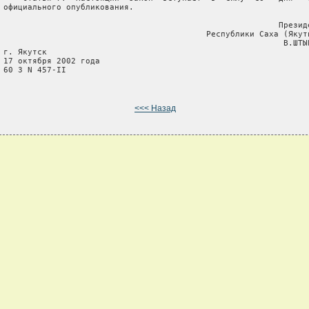
 официального опубликования.

                                                          Президе
                                           Республики Саха (Якути
                                                           В.ШТЫР
 г. Якутск

 17 октября 2002 года

 60 З N 457-II

<<< Назад