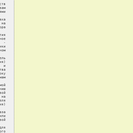
тв

ам

ми

ха

на

ра

ия

ое

 -

ки

ом

ль

я)

 и

ва

ку

ам

ой

ию

ой

на

ля

я)

за

ли

ой

ля

го
