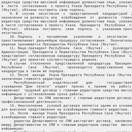
 редактора средства массовой информации должностные лица, указанн
 в  листе  согласования  к проекту Указа Президента Республики Са
 (Якутия), обязаны поставить свою подпись.

     9. В  случае  несогласия  с  представленной  кандидатурой  д
 назначения на должность или  освобождения  от  должности  главно
 редактора средства массовой информации должностные лица, указанн
 в листе согласования к проекту Указа  Президента  Республики  Са
 (Якутия),  обязаны  поставить  свою  подпись  с  указанием причи
 несогласия.

     10. Подпись   с   письменным   указанием   о   несогласии   
 приостанавливает дальнейшую процедуру согласования.  Окончательн
 решение принимается Президентом Республики Саха (Якутия).

     11. Вице-президент Республики  Саха  (Якутия)  -  руководите
 Администрации  Президента и Правительства Республики Саха (Якути
 представляет согласованную кандидатуру Президенту Республики  Са
 (Якутия) для принятия соответствующего решения.

     В случае  отклонения  представленной  кандидатуры  Президент
 Республики   Саха   (Якутия),   производится  представление  нов
 кандидатуры в таком же порядке.

     12. После  выхода  Указа Президента Республики Саха (Якутия)
 назначении главного редактора:

     - Республиканский    издательский    дом   -   государственн
 учреждение "Дом  печати"  издает  приказ  о  приеме  на  работу 
 заключает  трудовой договор с главным редактором средства массов
 информации с установлением срока работы;

     - Департамент по СМИ заключает с главным редактором договор 
 профессиональной деятельности.

     13. Неисполнение  условий договора является одним из основан
 для внесения представления на освобождение главного редактора.

     14. После  выхода Указа Президента Республики Саха (Якутия) 
 освобождении главного редактора:

     - директор Департамента по СМИ расторгает договор, заключенн
 между Департаментом по СМИ и главным редактором средства  массов
 информации;
