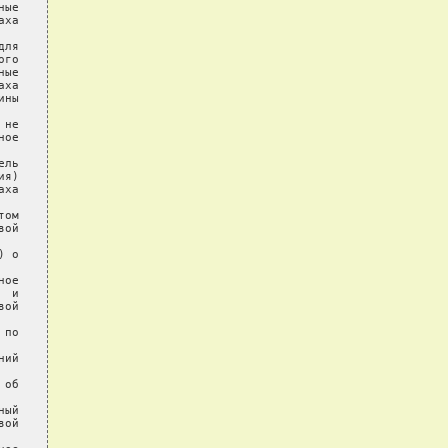
ые

ха

ля

го

ые

ха

ны

не

ое

ль

я)

ха

ом

ой

 о

ое

 и

ой

по

ий

об

ый

ой
