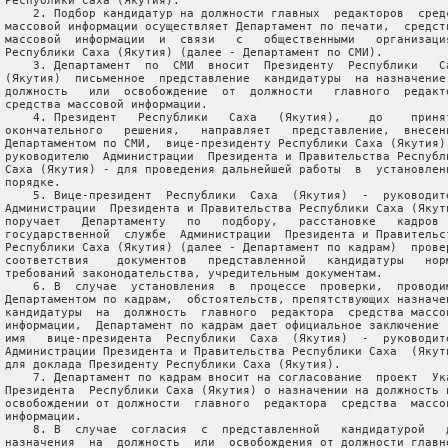
 Республики Саха (Якутия).

     2. Подбор кандидатур на должности главных  редакторов  средс
 массовой информации осуществляет Департамент по печати,  средств
 массовой  информации  и  связи   с   общественными   организация
 Республики Саха (Якутия) (далее - Департамент по СМИ).

     3. Департамент  по  СМИ  вносит  Президенту  Республики   Са
 (Якутия)  письменное  представление  кандидатуры  на назначение 
 должность   или  освобождение  от  должности   главного  редакто
 средства массовой информации.

     4. Президент   Республики   Саха   (Якутия),    до    принят
 окончательного   решения,   направляет   представление,  внесенн
 Департаментом по СМИ,  вице-президенту Республики Саха (Якутия) 
 руководителю  Администрации  Президента и Правительства Республи
 Саха (Якутия) - для проведения дальнейшей работы  в  установленн
 порядке.

     5. Вице-президент  Республики  Саха  (Якутия)  -  руководите
 Администрации  Президента и Правительства Республики Саха (Якути
 поручает   Департаменту   по   подбору,   расстановке   кадров  
 государственной  службе  Администрации  Президента и Правительст
 Республики Саха (Якутия) (далее - Департамент по кадрам)  провер
 соответствия    документов   представленной   кандидатуры   норм
 требований законодательства, учредительным документам.

     6. В  случае  установления  в  процессе  проверки,  проводим
 Департаментом по кадрам,  обстоятельств, препятствующих назначен
 кандидатуры  на  должность  главного  редактора  средства массов
 информации,  Департамент по кадрам дает официальное заключение  
 имя   вице-президента  Республики  Саха  (Якутия)  -  руководите
 Администрации Президента и Правительства Республики Саха  (Якути
 для доклада Президенту Республики Саха (Якутия).

     7. Департамент по кадрам вносит на согласование  проект  Ука
 Президента  Республики Саха (Якутия) о назначении на должность и
 освобождении от должности  главного  редактора  средства  массов
 информации.

     8. В  случае  согласия  с  представленной   кандидатурой   д
 назначения  на  должность  или  освобождения от должности главно