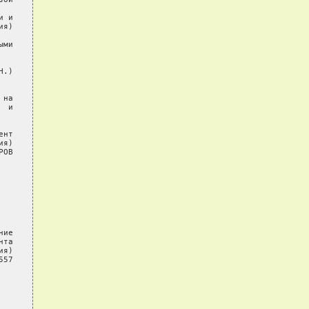
 и

я)

ми

.)

на

 и

нт

я)

ОВ

ие

та

я)

57
