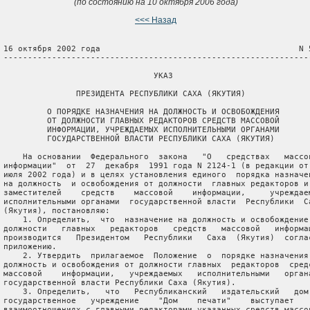
(по состоянию на 10 октября 2006 года)
<<< Назад
 16 октября 2002 года                                         N 5
 ----------------------------------------------------------------
                                УКАЗ

                ПРЕЗИДЕНТА РЕСПУБЛИКИ САХА (ЯКУТИЯ)

          О ПОРЯДКЕ НАЗНАЧЕНИЯ НА ДОЛЖНОСТЬ И ОСВОБОЖДЕНИЯ

          ОТ ДОЛЖНОСТИ ГЛАВНЫХ РЕДАКТОРОВ СРЕДСТВ МАССОВОЙ

          ИНФОРМАЦИИ, УЧРЕЖДАЕМЫХ ИСПОЛНИТЕЛЬНЫМИ ОРГАНАМИ

          ГОСУДАРСТВЕННОЙ ВЛАСТИ РЕСПУБЛИКИ САХА (ЯКУТИЯ)

     На основании  Федерального  закона   "О   средствах   массов
 информации"  от  27  декабря  1991 года N 2124-1 (в редакции от 
 июля 2002 года) и в целях установления единого  порядка назначен
 на должность  и освобождения от должности  главных редакторов и 
 заместителей    средств    массовой    информации,     учреждаем
 исполнительными органами  государственной власти  Республики  Са
 (Якутия), постановляю:

     1. Определить,  что  назначение на должность и освобождение 
 должности   главных   редакторов   средств   массовой   информац
 производится   Президентом   Республики   Саха  (Якутия)  соглас
 приложению.

     2. Утвердить  прилагаемое  Положение  о  порядке назначения 
 должность и освобождения от должности главных  редакторов  средс
 массовой    информации,   учреждаемых   исполнительными   органа
 государственной власти Республики Саха (Якутия).

     3. Определить,   что   Республиканский   издательский   дом 
 государственное   учреждение    "Дом    печати"    выступает    
 взаимоотношениях с главными редакторами указанных средств массов