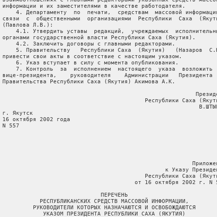
 информации и их заместителями в качестве работодателя.

     4. Департаменту  по  печати,  средствам  массовой информации
 связи  с  общественными  организациями  Республики  Саха  (Якути
 (Павлова Л.В.):

     4.1. Утвердить уставы  редакций,  учреждаемых  исполнительны
 органами государственной власти Республики Саха (Якутия).

     4.2. Заключить договоры с главными редакторами.

     5. Правительству   Республики Саха  (Якутия)   (Назаров  С.Н
 привести свои акты в соответствие с настоящим указом.

     6. Указ вступает в силу с момента опубликования.

     7. Контроль  за  исполнением  настоящего  указа  возложить  
 вице-президента,    руководителя    Администрации   Президента  
 Правительства Республики Саха (Якутия) Акимова А.К.

                                                          Президе
                                           Республики Саха (Якути
                                                           В.ШТЫР
 г. Якутск

 16 октября 2002 года

 N 557

                                                         Приложен
                                                 к Указу Президен
                                           Республики Саха (Якути
                                        от 16 октября 2002 г. N 5
                              ПЕРЕЧЕНЬ

            РЕСПУБЛИКАНСКИХ СРЕДСТВ МАССОВОЙ ИНФОРМАЦИИ,

          РУКОВОДИТЕЛИ КОТОРЫХ НАЗНАЧАЮТСЯ И ОСВОБОЖДАЮТСЯ

             УКАЗОМ ПРЕЗИДЕНТА РЕСПУБЛИКИ САХА (ЯКУТИЯ)
