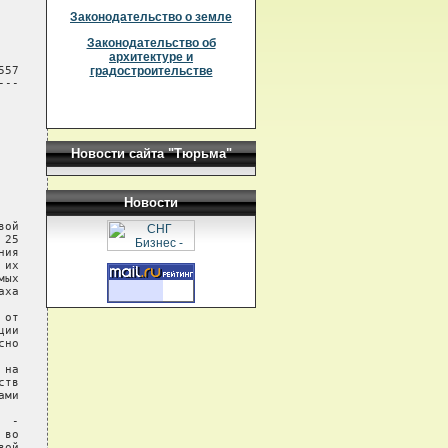
Законодательство о земле
Законодательство об
архитектуре и
57

градостроительстве
--

Новости сайта "Тюрьма"
Новости
ой

25

ия

их

ых

ха

от

ии

но

на

тв

ми

 -

во

ой
