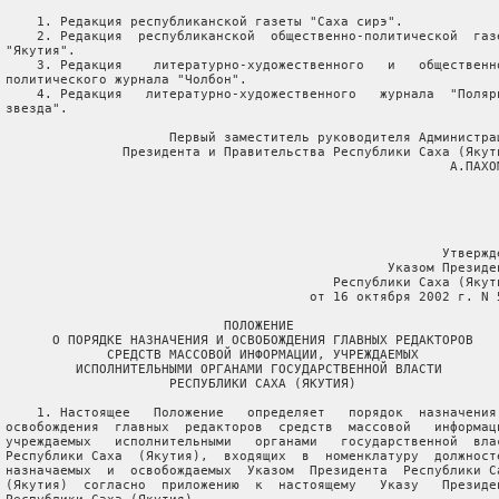
     1. Редакция республиканской газеты "Саха сирэ".

     2. Редакция  республиканской  общественно-политической  газе
 "Якутия".

     3. Редакция    литературно-художественного   и   общественно
 политического журнала "Чолбон".

     4. Редакция   литературно-художественного   журнала  "Полярн
 звезда".

                      Первый заместитель руководителя Администрац
                Президента и Правительства Республики Саха (Якути
                                                          А.ПАХОМ
                                                         Утвержде
                                                  Указом Президен
                                           Республики Саха (Якути
                                        от 16 октября 2002 г. N 5
                             ПОЛОЖЕНИЕ

       О ПОРЯДКЕ НАЗНАЧЕНИЯ И ОСВОБОЖДЕНИЯ ГЛАВНЫХ РЕДАКТОРОВ

              СРЕДСТВ МАССОВОЙ ИНФОРМАЦИИ, УЧРЕЖДАЕМЫХ

          ИСПОЛНИТЕЛЬНЫМИ ОРГАНАМИ ГОСУДАРСТВЕННОЙ ВЛАСТИ

                      РЕСПУБЛИКИ САХА (ЯКУТИЯ)

     1. Настоящее   Положение   определяет   порядок  назначения 
 освобождения  главных  редакторов  средств  массовой   информаци
 учреждаемых   исполнительными   органами   государственной  влас
 Республики Саха  (Якутия),  входящих  в  номенклатуру  должносте
 назначаемых  и  освобождаемых  Указом  Президента  Республики Са
 (Якутия)  согласно  приложению  к  настоящему   Указу   Президен