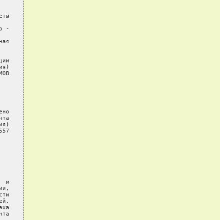
ты

 -

ая

ии

я)

ОВ

но

та

я)

57

 и

и,

ти

й,

ха

та
