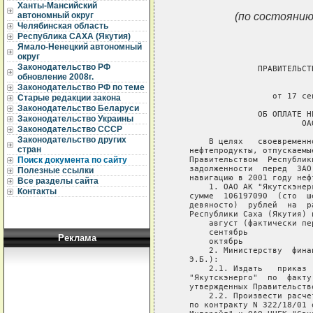
Ханты-Мансийский
(по состоянию
автономный округ
Челябинская область
Республика САХА (Якутия)
Ямало-Ненецкий автономный
округ
Законодательство РФ
                 ПРАВИТЕЛЬСТ
обновление 2008г.
                             
Законодательство РФ по теме
                    от 17 се
Старые редакции закона
Законодательство Беларуси
                 ОБ ОПЛАТЕ Н
Законодательство Украины
                          ОА
Законодательство СССР
Законодательство других
       В целях   своевременн
стран
   нефтепродукты, отпускаемы
   Правительством  Республик
Поиск документа по сайту
   задолженности  перед  ЗАО
Полезные ссылки
   навигацию в 2001 году неф
Все разделы сайта
       1. ОАО АК "Якутскэнер
Контакты
   сумме  106197090  (сто  ш
   девяносто)  рублей  на  р
   Республики Саха (Якутия) 
       август (фактически пе
       сентябрь             
Реклама
       октябрь              
       2. Министерству  фина
   Э.Б.):

       2.1. Издать   приказ 
   "Якутскэнерго"  по  факту
   утвержденных Правительств
       2.2. Произвести расче
   по контракту N 322/18/01 