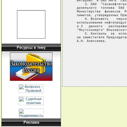
   Интеройл" и ОАО ННГК "Сах
       3. ОАО  "Саханефтегаз
   дизельного  топлива  ОАО 
   Министерства  финансов  Р
   лимитов, утвержденных Пра
       4. Возложить    персо
   использование нефтепродук
   и 3   данного   распоряже
   "Якутскэнерго" Ильковского
       5. Контроль  за  испо
   на заместителя Председате
   А.Н. Алексеева.

Ресурсы в тему
                            
                            
                            
Реклама