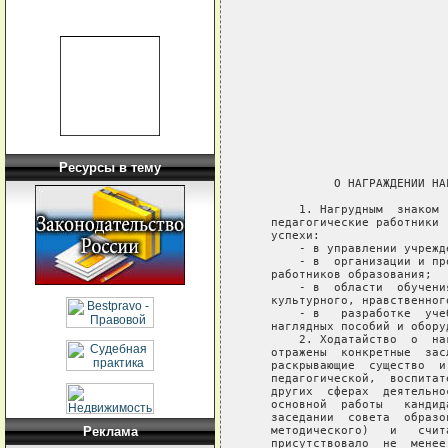
                            
                            
                            
                            
                            
                            
Ресурсы в тему
                             
            О НАГРАЖДЕНИИ НА
       1. Нагрудным  знаком 
   педагогические работники 
   успехи:

       - в управлении учрежд
       - в  организации и пр
   работников образования;

       - в  области  обучени
   культурного, нравственног
       - в   разработке  уче
   наглядных пособий и оборуд
       2. Ходатайство  о  на
   отражены  конкретные  зас
   раскрывающие  существо  и
   педагогической,  воспитат
   других  сферах  деятельно
   основной  работы   кандид
   заседании  совета  образо
   методического)   и   счит
Реклама
   присутствовало  не  менее