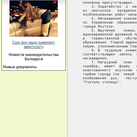
   половины присутствующих.

       3. Ходатайство  о  на
   из  протокола   заседания
   опубликованных работ напр
       4. Награждение знаком
   по  Управлению  образован
   города Якутска.

       5. Вручение    знака,
   единовременной денежной п
   в   торжественной   обста
   образования  Главой админ
Секс все чаще заменяет
   лицом, уполномоченным Глав
квартплату
       6. В  трудовую  книжк
   соответствующая  запись  
Новости законодательства
   награждении.

Беларуси
       7. Нагрудный   знак  
   серебра,  имеет  форму   
Новые документы
   окантованного  якутским  
   гербом города (на  левой 
   изображение  рук,   песту
   "Учитель столицы".

                            
                            
                            
                            
                            
                            