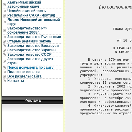
Ханты-Мансийский
(по состоянию
автономный округ
Челябинская область
Республика САХА (Якутия)
Ямало-Ненецкий автономный
округ
Законодательство РФ
                   ГЛАВА АДМ
обновление 2008г.
                             
Законодательство РФ по теме
                     от 16 с
Старые редакции закона
Законодательство Беларуси
                   О ГРАНТАХ
Законодательство Украины
                    В СВЯЗИ 
Законодательство СССР
Законодательство других
       В связи с 370-летием 
стран
   труд в деле воспитания и 
   личный  вклад  в  развити
Поиск документа по сайту
   учителей,  проработавших 
Полезные ссылки
   учреждении:

Все разделы сайта
       1. Учредить  ежегодны
Контакты
   количестве 15 знаков согла
       2. Учредить в 2002 го
   педагогической профессии"
       3. Вручить Гранты "За
   профессии"  в октябре 200
Реклама
   ежегодно к профессиональн
       4. Финансово-казначей
   профинансировать расходы 
   предусмотренных по отрасли
                            
                            
                            