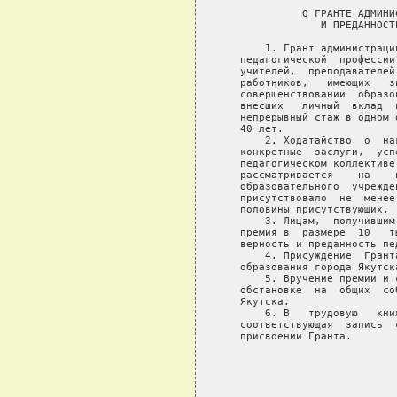
                             
             О ГРАНТЕ АДМИНИ
                И ПРЕДАННОСТ
       1. Грант администраци
   педагогической  профессии
   учителей,  преподавателей
   работников,   имеющих   з
   совершенствовании  образо
   внесших   личный  вклад  
   непрерывный стаж в одном 
   40 лет.

       2. Ходатайство  о  на
   конкретные  заслуги,  усп
   педагогическом коллективе
   рассматривается    на    
   образовательного  учрежде
   присутствовало  не  менее
   половины присутствующих.

       3. Лицам,  получившим
   премия в  размере  10   т
   верность и преданность пе
       4. Присуждение  Грант
   образования города Якутска
       5. Вручение премии и 
   обстановке  на  общих  со
   Якутска.

       6. В   трудовую   кни
   соответствующая  запись  
   присвоении Гранта.

                            
                            