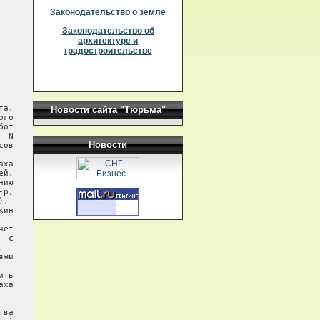
Законодательство о земле
Законодательство об
архитектуре и
градостроительстве
а,

Новости сайта "Тюрьма"
го

от

 N

Новости
ов

ха

й,

ию

р,

.

ин

ет

 с



ми

ть

ха

ва
