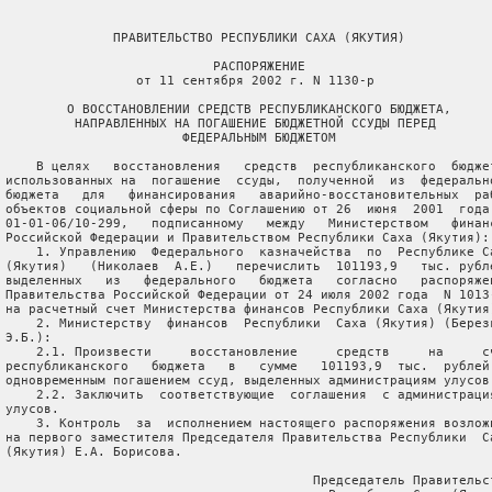
               ПРАВИТЕЛЬСТВО РЕСПУБЛИКИ САХА (ЯКУТИЯ)

                            РАСПОРЯЖЕНИЕ

                  от 11 сентября 2002 г. N 1130-р

         О ВОССТАНОВЛЕНИИ СРЕДСТВ РЕСПУБЛИКАНСКОГО БЮДЖЕТА,

          НАПРАВЛЕННЫХ НА ПОГАШЕНИЕ БЮДЖЕТНОЙ ССУДЫ ПЕРЕД

                        ФЕДЕРАЛЬНЫМ БЮДЖЕТОМ

     В целях   восстановления   средств  республиканского  бюджет
 использованных на  погашение  ссуды,  полученной  из  федерально
 бюджета   для   финансирования   аварийно-восстановительных  раб
 объектов социальной сферы по Соглашению от 26  июня  2001  года 
 01-01-06/10-299,   подписанному   между   Министерством   финанс
 Российской Федерации и Правительством Республики Саха (Якутия):

     1. Управлению  Федерального  казначейства  по  Республике Са
 (Якутия)   (Николаев  А.Е.)   перечислить  101193,9   тыс. рубле
 выделенных   из   федерального   бюджета   согласно   распоряжен
 Правительства Российской Федерации от 24 июля 2002 года  N 1013-
 на расчетный счет Министерства финансов Республики Саха (Якутия)
     2. Министерству  финансов  Республики  Саха (Якутия) (Березк
 Э.Б.):

     2.1. Произвести     восстановление     средств     на     сч
 республиканского   бюджета   в   сумме   101193,9  тыс.  рублей 
 одновременным погашением ссуд, выделенных администрациям улусов.
     2.2. Заключить  соответствующие  соглашения  с администрация
 улусов.

     3. Контроль  за  исполнением настоящего распоряжения возложи
 на первого заместителя Председателя Правительства Республики  Са
 (Якутия) Е.А. Борисова.

                                         Председатель Правительст