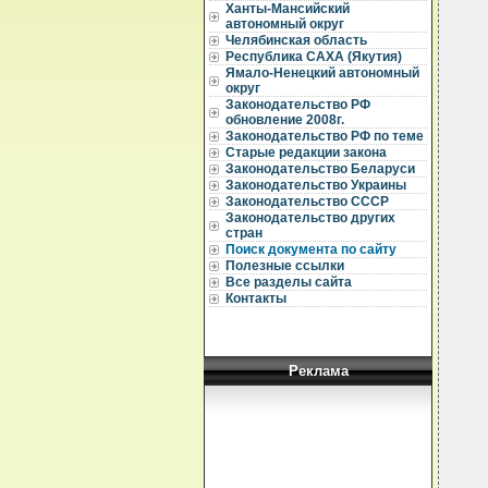
Ханты-Мансийский
автономный округ
  
Челябинская область
Республика САХА (Якутия)
  
Ямало-Ненецкий автономный
  
округ
Законодательство РФ
  
обновление 2008г.
  
Законодательство РФ по теме
  
Старые редакции закона
  
Законодательство Беларуси
  
Законодательство Украины
  
Законодательство СССР
  
Законодательство других
  
стран
  
Поиск документа по сайту
  
  
Полезные ссылки
  
Все разделы сайта
  
Контакты
  
  
  
  
  
Реклама
  
  
  
  
  
  
  