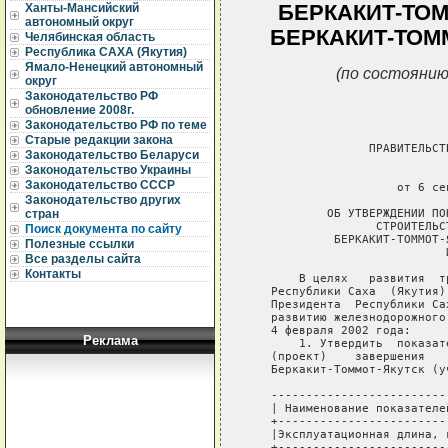
БЕРКАКИТ-ТОМ
Ханты-Мансийский
автономный округ
БЕРКАКИТ-ТОМ
Челябинская область
Республика САХА (Якутия)
Ямало-Ненецкий автономный
(по состоянию
округ
Законодательство РФ
обновление 2008г.
Законодательство РФ по теме
Старые редакции закона
                 ПРАВИТЕЛЬСТ
Законодательство Беларуси
Законодательство Украины
                             
Законодательство СССР
                     от 6 се
Законодательство других
           ОБ УТВЕРЖДЕНИИ ПО
стран
                  СТРОИТЕЛЬС
Поиск документа по сайту
            БЕРКАКИТ-ТОММОТ-
Полезные ссылки
                            И
Все разделы сайта
Контакты
       В целях   развития  т
   Республики Саха  (Якутия)
   Президента  Республики Са
   развитию железнодорожного
   4 февраля 2002 года:

Реклама
       1. Утвердить  показат
   (проект)    завершения   
   Беркакит-Томмот-Якутск (у
   -------------------------
   | Наименование показателе
   +------------------------
   |Эксплуатационная длина, 
   +------------------------