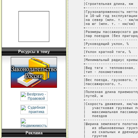
   |Строительная длина, км  
   +------------------------
   |Грузонапряженность нетто
   |и 10-ый год эксплуатации
   |на север (млн. т. - км/к
   |на юг (млн. т. - км/км) 
   +------------------------
   |Размеры пассажирского дв
   |пар поездов (без пригоро
   +------------------------
   |Руководящий уклон, %    
   +------------------------
Ресурсы в тему
   |Уклон кратной тяги, %   
   +------------------------
   |Минимальный радиус кривы
   +------------------------
   |Вид тяги - тепловозная, 
   |тип - локомотивов       
   +------------------------
   |Вес поезда, грузового, т
   |пассажирского, т.       
   +------------------------
   |Полезная длина приемоотп
   |путей, м                
   +------------------------
   |Скорость движения, км/ча
   |   участковая грузовых п
   |   максимальная пассажир
   |   поездов              
   +------------------------
   |Ширина земляного полотна
   |   из обыкновенных грунт
   |   из скальных и дрениру
Реклама
   |   грунтов              