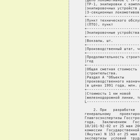
   |Депо локомотивное с ТР-3
   |ТР-1, экипировки с компл
   |экипировочных устройств 
   |3-секционных локомотивов
   +------------------------
   |Пункт технического обслу
   |(ПТО), пункт            
   +------------------------
   |Экипировочные устройства
   +------------------------
   |Вокзалы, шт.            
   +------------------------
   |Производственный штат, ч
   +------------------------
   |Продолжительность строит
   |год                     
   +------------------------
   |Общая сметная стоимость 
   |строительства.          
   |Раздел А "Объекты       
   |производственного назнач
   |в ценах 1991 года, млн. 
   +------------------------
   |Стоимость 1 км новой    
   |железнодорожной линии, т
   L------------------------
       2. При   разработке  
   генеральному    проектиро
   Главгосэкспертизы Госстро
   года,   Заключением   Гос
   10/101-92-02 от 25 мая 20
   комиссии  Государственной
   (Якутия) N 153 от 25 мая 
   экспертизы  условий  труд