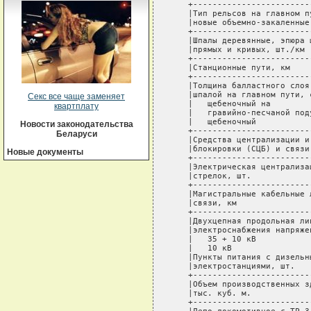
   +------------------------
   |Тип рельсов на главном п
   |новые объемно-закаленные
   +------------------------
   |Шпалы деревянные, эпюра 
   |прямых и кривых, шт./км 
   +------------------------
   |Станционные пути, км    
   +------------------------
   |Толщина балластного слоя
   |шпалой на главном пути, 
Секс все чаще заменяет
   |   щебеночный на        
квартплату
   |   гравийно-песчаной под
   |   щебеночный           
Новости законодательства
   +------------------------
Беларуси
   |Средства централизации и
   |блокировки (СЦБ) и связи
Новые документы
   +------------------------
   |Электрическая централиза
   |стрелок, шт.            
   +------------------------
   |Магистральные кабельные 
   |связи, км               
   +------------------------
   |Двухцепная продольная ли
   |электроснабжения напряже
   |   35 + 10 кВ           
   |   10 кВ                
   |Пункты питания с дизельн
   |электростанциями, шт.   
   +------------------------
   |Объем производственных з
   |тыс. куб. м.            
   +------------------------