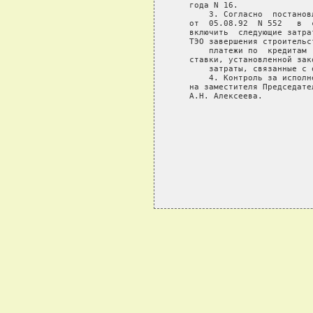
   года N 16.

       3. Согласно  постанов
   от  05.08.92  N 552   в  
   включить  следующие затра
   ТЭО завершения строительс
       платежи по  кредитам 
   ставки, установленной зак
       затраты, связанные с 
       4. Контроль за исполн
   на заместителя Председате
   А.Н. Алексеева.

                            
                            
                            