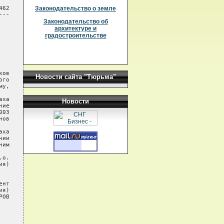
62

Законодательство о земле
--

Законодательство об
архитектуре и
градостроительстве
ов

Новости сайта "Тюрьма"
го

у,

ха

Новости
ие

03

ов

ха

ии

им

о.

я)

нт

я)

ОВ
