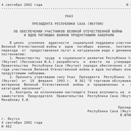
 4 сентября 2002 года                                         N 4
 ----------------------------------------------------------------
                                УКАЗ

                ПРЕЗИДЕНТА РЕСПУБЛИКИ САХА (ЯКУТИЯ)

       ОБ ОБЕСПЕЧЕНИИ УЧАСТНИКОВ ВЕЛИКОЙ ОТЕЧЕСТВЕННОЙ ВОЙНЫ

            И ВДОВ ПОГИБШИХ ВОИНОВ ПРОДУКТОВЫМИ НАБОРАМИ

     В целях  усиления  адресности  социальной поддержки участник
 Великой Отечественной войны и  вдов  погибших  воинов,  поэтапно
 перехода  от  предоставления льгот в натуральном виде к денежном
 постановляю:

     1. Министерству  труда  и социального развития Республики Са
 (Якутия) (Песковская Ю.А.) разработать  и  внести  на  утвержден
 Правительства  Республики Саха (Якутия) порядок обеспечения с 20
 года участников Великой Отечественной войны и вдов погибших воин
 продуктовыми наборами.

     2. Признать утратившим силу Указ  Президента  Республики  Са
 (Якутия)  от  19  февраля  1993 г.  N 361 "О торговом обслуживан
 ветеранов  Великой  Отечественной  войны  и  приравненных  к   н
 категорий населения".

     3. Контроль за исполнением настоящего Указа возложить на  и.
 заместителя  Председателя  Правительства  Республики Саха (Якути
 Михайлову Е.И.

                                                          Президе
                                           Республики Саха (Якути
                                                           В.ШТЫР
 г. Якутск

 4 сентября 2002 года

 N 462
