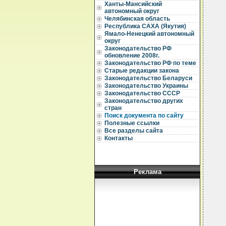
Ханты-Мансийский
  
автономный округ
  
Челябинская область
Республика САХА (Якутия)
  
Ямало-Ненецкий автономный
округ
  
Законодательство РФ
  
обновление 2008г.
  
Законодательство РФ по теме
Старые редакции закона
  
Законодательство Беларуси
  
Законодательство Украины
  
Законодательство СССР
  
  
Законодательство других
  
стран
  
Поиск документа по сайту
  
Полезные ссылки
  
Все разделы сайта
  
Контакты
  
  
  
  
  
Реклама
  
  
  
  
  
  
  