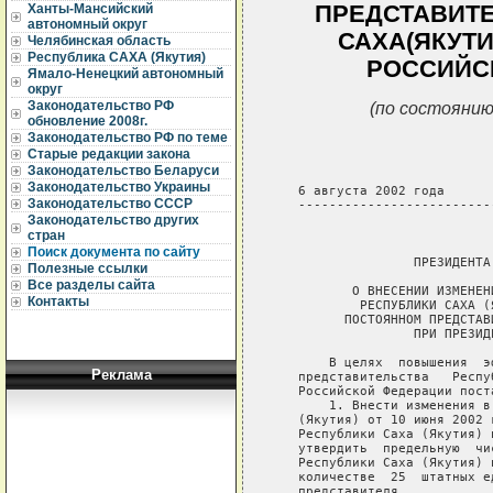
ПРЕДСТАВИТЕ
Ханты-Мансийский
автономный округ
САХА(ЯКУТ
Челябинская область
Республика САХА (Якутия)
РОССИЙС
Ямало-Ненецкий автономный
округ
(по состоянию
Законодательство РФ
обновление 2008г.
Законодательство РФ по теме
Старые редакции закона
Законодательство Беларуси
Законодательство Украины
   6 августа 2002 года      
Законодательство СССР
   -------------------------
Законодательство других
                             
стран
Поиск документа по сайту
                  ПРЕЗИДЕНТА
Полезные ссылки
Все разделы сайта
          О ВНЕСЕНИИ ИЗМЕНЕН
Контакты
           РЕСПУБЛИКИ САХА (
         ПОСТОЯННОМ ПРЕДСТАВ
                  ПРИ ПРЕЗИД
       В целях  повышения  э
Реклама
   представительства   Респу
   Российской Федерации поста
       1. Внести изменения в
   (Якутия) от 10 июня 2002 
   Республики Саха (Якутия) 
   утвердить  предельную  чи
   Республики Саха (Якутия) 
   количестве  25  штатных е
   представителя.
