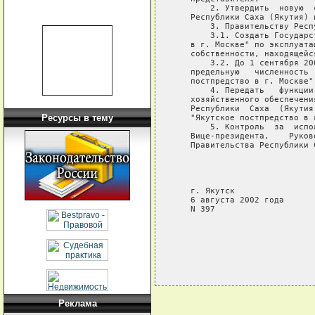
       2. Утвердить  новую  
   Республики Саха (Якутия) 
       3. Правительству Респ
       3.1. Создать Государс
   в г. Москве" по эксплуата
   собственности, находящейс
       3.2. До 1 сентября 20
   предельную   численность 
   постпредство в г. Москве".
       4. Передать   функции
   хозяйственного обеспечени
   Республики  Саха  (Якутия
Ресурсы в тему
   "Якутское постпредство в г
       5. Контроль  за  испо
   Вице-президента,    Руков
   Правительства Республики 
                            
                            
                            
   г. Якутск

   6 августа 2002 года

   N 397

Реклама