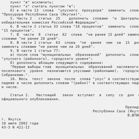
     пункт "ж" исключить;

     пункт "з" считать пунктом "ж";

     б) в части 13  слова  "улусного  прокурора"  заменить  слова
 "Прокурора Республики Саха (Якутия)".

     5. Часть 2   статьи  25    дополнить  словами  "и  Центральн
 избирательная комиссия Российской Федерации".

     6. В части 2 статьи 33 слова "10 процентов"  заменить  слова
 "15 процентов".

     7. В  части  8  статьи  62  слова  "не ранее 15 дней" замени
 словами "не ранее 20 дней".

     8. В части 1 статьи  63  слова  "не  ранее  чем  за  15  дне
 заменить словами "не ранее чем за 20 дней".

     9. В части 1 статьи 77:

     а) после слов "муниципальных  образований"  дополнить  слова
 "улусного (районного), городского уровня";

     б) дополнить абзацем следующего содержания:

     "Первые выборы глав  муниципальных  образований  наслежного 
 поселкового  уровня  назначаются улусными (районными),  городски
 Собраниями.".

     10. Весь  текст  закона  после  слова "улус" в соответствующ
 падеже и числе дополнить словом "(район)" в соответствующих паде
 и числе.

     Статья 2.   Настоящий   закон  вступает  в  силу  со  дня  е
 официального опубликования.

                                                          Президе
                                           Республики Саха (Якути
                                                           В.ШТЫР
 г. Якутск

 10 июля 2002 года

 43-З N 421-II
