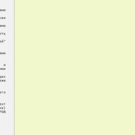
ми

ая

ми

ть

й"

ми

 и

ми

их

же

го

нт

я)

ОВ
