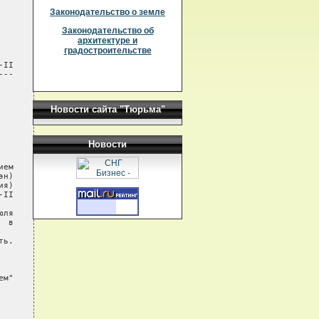
Законодательство о земле
Законодательство об
архитектуре и
градостроительстве
II

--

Новости сайта "Тюрьма"
Новости
ем

н)

я)

II

ля

 в

ь.

м"
