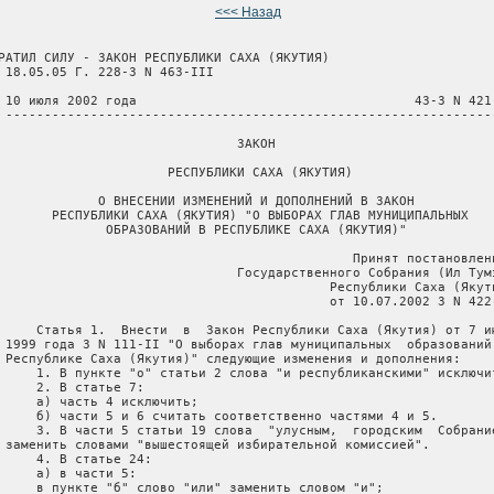
<<< Назад
РАТИЛ СИЛУ - ЗАКОН РЕСПУБЛИКИ САХА (ЯКУТИЯ)

 18.05.05 Г. 228-З N 463-III

 10 июля 2002 года                                    43-З N 421-
 ----------------------------------------------------------------
                               ЗАКОН

                      РЕСПУБЛИКИ САХА (ЯКУТИЯ)

             О ВНЕСЕНИИ ИЗМЕНЕНИЙ И ДОПОЛНЕНИЙ В ЗАКОН

       РЕСПУБЛИКИ САХА (ЯКУТИЯ) "О ВЫБОРАХ ГЛАВ МУНИЦИПАЛЬНЫХ

              ОБРАЗОВАНИЙ В РЕСПУБЛИКЕ САХА (ЯКУТИЯ)"

                                              Принят постановлени
                               Государственного Собрания (Ил Тумэ
                                           Республики Саха (Якути
                                           от 10.07.2002 З N 422-
     Статья 1.  Внести  в  Закон Республики Саха (Якутия) от 7 ию
 1999 года З N 111-II "О выборах глав муниципальных  образований 
 Республике Саха (Якутия)" следующие изменения и дополнения:

     1. В пункте "о" статьи 2 слова "и республиканскими" исключит
     2. В статье 7:

     а) часть 4 исключить;

     б) части 5 и 6 считать соответственно частями 4 и 5.

     3. В части 5 статьи 19 слова  "улусным,  городским  Собрание
 заменить словами "вышестоящей избирательной комиссией".

     4. В статье 24:

     а) в части 5:

     в пункте "б" слово "или" заменить словом "и";
