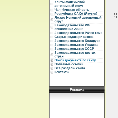
Ханты-Мансийский
автономный округ
Челябинская область
Республика САХА (Якутия)
УТ
ОТ
Ямало-Ненецкий автономный
округ
  
Законодательство РФ
  
обновление 2008г.
Законодательство РФ по теме
  
Старые редакции закона
Законодательство Беларуси
  
Законодательство Украины
  
Законодательство СССР
  
Законодательство других
  
стран
Поиск документа по сайту
  
Полезные ссылки
  
Все разделы сайта
  
  
Контакты
  
  
  
  
Реклама
  
  
  
  
  
  
  
  