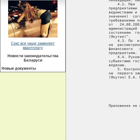
   ликвидации, ба
       4.2. При  
   предприятиями 
   ведомствами и 
   значения)  сог
   требованиями п
   от   24.08.200
   администраций 
   состоянием  го
   (Якутия)".

       4.3. По  и
Секс все чаще заменяет
   на  рассмотрен
квартплату
   финансового   
   предприятиям.

Новости законодательства
       4.4. Руков
Беларуси
   субъектами гос
   ведению.

Новые документы
       5. Контрол
   на  первого за
   (Якутия) Е.А. 
                 
                 
                 
   Приложения не 