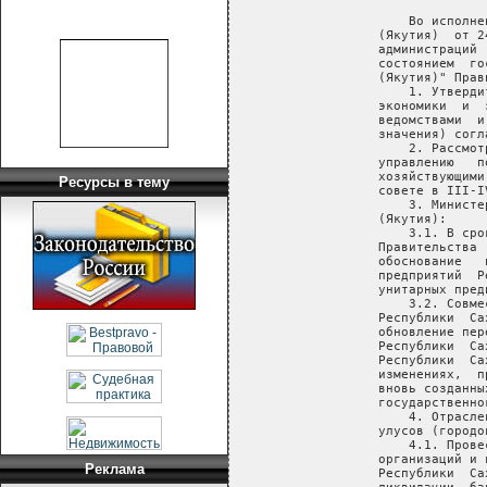
       Во исполне
   (Якутия)  от 2
   администраций 
   состоянием  го
   (Якутия)" Прав
       1. Утверди
   экономики  и  
   ведомствами  и
   значения) согл
       2. Рассмот
   управлению   п
   хозяйствующими
Ресурсы в тему
   совете в III-I
       3. Министе
   (Якутия):

       3.1. В сро
   Правительства 
   обоснование   
   предприятий  Р
   унитарных пред
       3.2. Совме
   Республики  Са
   обновление пер
   Республики  Са
   Республики  Са
   изменениях,  п
   вновь созданны
   государственно
       4. Отрасле
   улусов (городо
       4.1. Прове
   организаций и 
Реклама
   Республики  Са