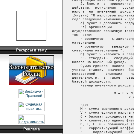
       2. Внести  в  приложение  
   действие,  исчисления,  сроках
   налога  на  вмененный  доход н
   (Якутия) "О налоговой политике
   год" следующие изменения и доп
       а) пункт 3 дополнить подпу
       "г) организации      и    
   осуществляющие розничную торго
   том числе:

       - розничную    стационарну
   материалами;

       - розничную    выездную  (
Ресурсы в тему
   смазочными материалами.".

       б) пункт 5 изложить в след
       "5. Утвердить   следующий 
   налога на вмененный доход.

       Сумма единого  налога  на 
   учетом  ставки,  значения  баз
   показателей,    влияющих    на
   деятельности,  а  также  повыш
   базовой доходности.

       Размер вмененного дохода о
                       М = С x N 
                              V =
       где:

       М - сумма вмененного доход
       V - сумма единого налога н
       С - базовая доходность на 
       N - количество единиц физи
       D, Е, F, G - повышающие (п
       D - корректирующий коэффиц
Реклама
       Е -   корректирующий   коэ