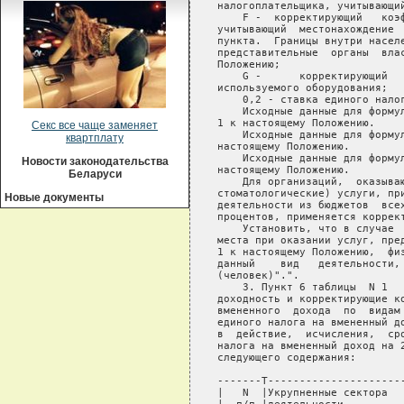
   налогоплательщика, учитывающий
       F -  корректирующий   коэф
   учитывающий  местонахождение  
   пункта.  Границы внутри населе
   представительные  органы  влас
   Положению;

       G -      корректирующий   
   используемого оборудования;

       0,2 - ставка единого налог
       Исходные данные для формул
   1 к настоящему Положению.

Секс все чаще заменяет
       Исходные данные для формул
квартплату
   настоящему Положению.

       Исходные данные для формул
Новости законодательства
   настоящему Положению.

Беларуси
       Для организаций,  оказываю
   стоматологические) услуги, при
Новые документы
   деятельности из бюджетов  всех
   процентов, применяется коррект
       Установить, что в случае  
   места при оказании услуг, пред
   1 к настоящему Положению,  физ
   данный    вид   деятельности, 
   (человек)".".

       3. Пункт 6 таблицы  N 1   
   доходность и корректирующие ко
   вмененного  дохода  по  видам 
   единого налога на вмененный до
   в  действие,  исчисления,  сро
   налога на вмененный доход на 2
   следующего содержания:

   -------T---------------------
   |   N  |Укрупненные сектора  