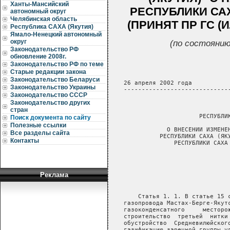
Ханты-Мансийский
РЕСПУБЛИКИ САХА
автономный округ
Челябинская область
(ПРИНЯТ ПР ГС (ИЛ
Республика САХА (Якутия)
Ямало-Ненецкий автономный
округ
(по состоянию
Законодательство РФ
обновление 2008г.
Законодательство РФ по теме
Старые редакции закона
Законодательство Беларуси
   26 апреля 2002 года           
Законодательство Украины
   ------------------------------
Законодательство СССР
Законодательство других
                                 
стран
                        РЕСПУБЛИК
Поиск документа по сайту
Полезные ссылки
               О ВНЕСЕНИИ ИЗМЕНЕН
Все разделы сайта
             РЕСПУБЛИКИ САХА (ЯКУ
Контакты
                 РЕСПУБЛИКИ САХА 
                                 
                                 
                                 
Реклама
                                 
                                 
       Статья 1. 1. В статье 15 с
   газопровода Мастах-Берге-Якутс
   газоконденсатного     месторож
   строительство  третьей  нитки 
   обустройство  Средневилюйского
   газификацию заречной группы ул