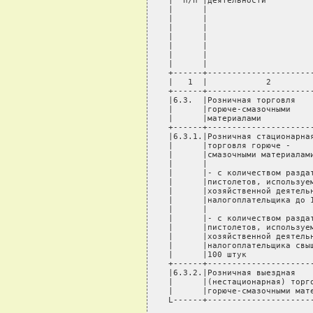
   |  п/п |деятельности         
   |      |                     
   |      |                     
   |      |                     
   |      |                     
   |      |                     
   |      |                     
   |      |                     
   +------+---------------------
   |   1  |            2        
   +------+---------------------
   |6.3.  |Розничная торговля   
   |      |горюче-смазочными    
   |      |материалами          
   +------+---------------------
   |6.3.1.|Розничная стационарна
   |      |торговля горюче -    
   |      |смазочными материалам
   |      |                     
   |      |- с количеством разда
   |      |пистолетов, используе
   |      |хозяйственной деятель
   |      |налогоплательщика до 
   |      |                     
   |      |- с количеством разда
   |      |пистолетов, используе
   |      |хозяйственной деятель
   |      |налогоплательщика свы
   |      |100 штук             
   +------+---------------------
   |6.3.2.|Розничная выездная   
   |      |(нестационарная) торг
   |      |горюче-смазочными мат
   L------+---------------------