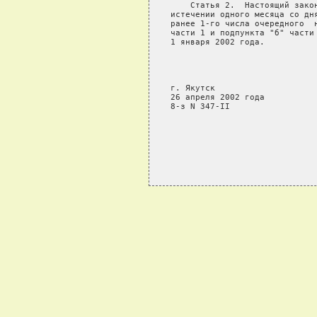
       Статья 2.  Настоящий закон
   истечении одного месяца со дня
   ранее 1-го числа очередного  н
   части 1 и подпункта "б" части 
   1 января 2002 года.

                                 
                                 
                                 
   г. Якутск

   26 апреля 2002 года

   8-з N 347-II
