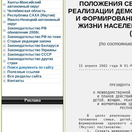
ПОЛОЖЕНИЯ СЕ
Ханты-Мансийский
автономный округ
РЕАЛИЗАЦИИ ДЕМ
Челябинская область
Республика САХА (Якутия)
И ФОРМИРОВАН
Ямало-Ненецкий автономный
округ
ЖИЗНИ НАСЕЛЕ
Законодательство РФ
обновление 2008г.
Законодательство РФ по теме
Старые редакции закона
(по состоянию
Законодательство Беларуси
Законодательство Украины
Законодательство СССР
Законодательство других
стран
   15 апреля 2002 года N 91-Р
Поиск документа по сайту
   --------------------------
Полезные ссылки
Все разделы сайта
                             
Контакты
                  ПРЕЗИДЕНТА 
          О МЕЖВЕДОМСТВЕННОЙ 
            И ПЛАНОВ ДЕЙСТВИЙ
Реклама
          ДЕТЕЙ, ЖЕНЩИН, РЕАЛ
            И ФОРМИРОВАНИЮ ЗД
                       РЕСПУБ
       В   целях  реализации 
   положения   семьи,  детей,
   формированию  здорового  о
   (Якутия) постановляю:

       1.  Создать межведомст