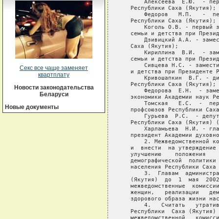
       Алексеева  Е.Ю.  - пер
   Республики Саха (Якутия);

       Федоров   М.П.   -  пе
   Республики Саха (Якутия);

       Коголь О.В. - первый з
   семьи и детства при Презид
       Дзивицкий А.А. - замес
   Саха (Якутия);

       Кириллина  В.И.  - зам
   семьи и детства при Презид
       Сивцева Н.С. - замести
Секс все чаще заменяет
   и детства при Президенте Р
квартплату
       Кривошапкин  В.Г. - ди
   Республики Саха (Якутия);

Новости законодательства
       Федорова  Е.Н.  - заме
Беларуси
   экономики Академии наук Ре
       Томская   Е.С.  -  пер
Новые документы
   профсоюзов Республики Саха
       Гурьева  Р.С.  - депут
   Республики Саха (Якутия) (
       Харламьева  Н.И. - гла
   президент Академии духовно
       2. Межведомственной ко
   и  внести  на утверждение 
   улучшению    положения    
   демографической  политики 
   населения Республики Саха 
       3.  Главам  администра
   (Якутия)  до  1  мая  2002
   межведомственные  комиссии
   женщин,   реализации   дем
   здорового образа жизни нас
       4.   Считать   утратив
   Республики  Саха (Якутия) 
   межведомственной   комисси