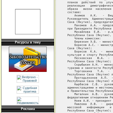
   планов  действий  по  улуч
   реализации   демографическ
   образа   жизни  населения 
   составе:

       Акимов   А.К.   -  Виц
   Руководитель  Администраци
   Саха (Якутия), председател
       Пахомов  А.А. - предсе
   при Президенте Республики 
       Михайлова  Е.И.  - и.о
   Республики Саха (Якутия), 
       Члены комиссии:

       Березкин Э.Б. - минист
Ресурсы в тему
       Борисов А.С. - министр
   Саха (Якутия);

       Борисов  К.А.  -  мини
   культуре и спорту Республи
       Песковская   Ю.А.  -  
   Республики Саха (Якутия);

       Скрыбыкин А.Н. - минис
   туризма и занятости Респуб
       Торговкина   Т.А.  -  
   Республики Саха (Якутия) п
       Протодьяконов  А.П.  -
   Республики Саха (Якутия) п
       Кырбасов  С.В. - руков
   администрациями и местному
   и Правительства Республики
       Мигалкин  А.В. - руков
   федеративным отношениям Ре
       Ноев А.И. - президент 
       Павлова  Л.В.  -  дире
   массовой   информации   и 
Реклама
   Республики Саха (Якутия);
