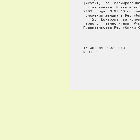
   (Якутия)  по  формированию
   постановление  Правительст
   2002  года  N 91 "О состав
   положения женщин в Республ
       5.  Контроль  за испол
   первого   заместителя  Рук
   Правительства Республики С
                             
                             
                             
   15 апреля 2002 года

   N 91-РП
