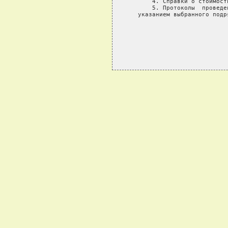
       4. Справки о стоимост
       5. Протоколы  проведе
   указанием выбранного подря