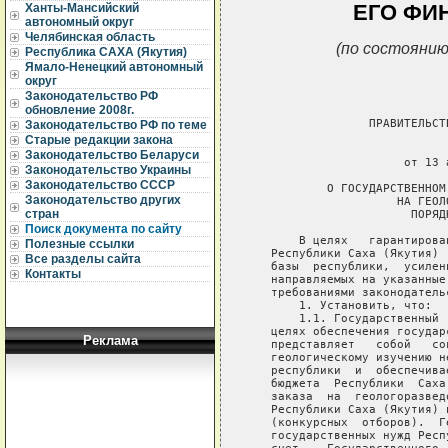
ЕГО ФИ
Ханты-Мансийский
автономный округ
Челябинская область
(по состоянию
Республика САХА (Якутия)
Ямало-Ненецкий автономный
округ
Законодательство РФ
обновление 2008г.
                 ПРАВИТЕЛЬСТ
Законодательство РФ по теме
Старые редакции закона
                             
Законодательство Беларуси
                      от 13 
Законодательство Украины
Законодательство СССР
           О ГОСУДАРСТВЕННОМ
Законодательство других
                     НА ГЕОЛ
стран
                       ПОРЯД
Поиск документа по сайту
       В целях   гарантирова
Полезные ссылки
   Республики Саха (Якутия) 
Все разделы сайта
   базы  республики,  усилен
Контакты
   направляемых на указанные
   требованиями законодатель
       1. Установить, что:

       1.1. Государственный 
   целях обеспечения государ
Реклама
   представляет   собой   со
   геологическому изучению н
   республики  и  обеспечива
   бюджета  Республики  Саха
   заказа  на  геологоразвед
   Республики Саха (Якутия) 
   (конкурсных  отборов).  Г
   государственных нужд Респ