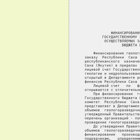
                            
                            
                            
                            
                             
               ФИНАНСИРОВАНИ
           ГОСУДАРСТВЕННОМУ 
            ОСУЩЕСТВЛЯЕМЫХ З
                    БЮДЖЕТА 
       Финансирование геолог
   заказу  Республики  Саха 
   республиканского  казначе
   Саха (Якутия) в пределах 
   лицевой счет Государствен
   геологии и недропользован
   открытый в Департаменте р
   финансов Республики Саха (
       Лицевой счет   по   ф
   открывается с отличительны
       При финансировании  г
   Государственного бюджета 
   комитет  Республики  Саха
   представляет в Департамен
   объемов  геологоразведочн
   утвержденный Правительств
   перечень организаций - по
   проведение геологоразведоч
       До утверждения Правит
   объемов  геологоразведочн
   финансирование   производ
   подрядчикам,   определяем