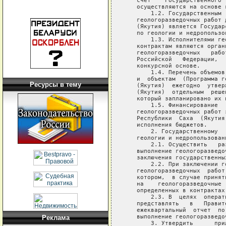
   счет    Государственного 
   осуществляются на основе 
       1.2. Государственным 
   геологоразведочных работ 
   (Якутия) является Государ
   по геологии и недропользов
       1.3. Исполнителями ге
   контрактам являются орган
   геологоразведочных   рабо
   Российской   Федерации,  
   конкурсной основе.

       1.4. Перечень объемов
   и  объектам  (Программа г
Ресурсы в тему
   (Якутия)  ежегодно  утвер
   (Якутия)  отдельным  реше
   который запланировано их п
       1.5. Финансирование  
   геологоразведочных работ 
   Республики  Саха  (Якутия
   исполнения бюджетов.

       2. Государственному  
   геологии и недропользовани
       2.1. Осуществить   ра
   выполнение геологоразведо
   заключения государственных
       2.2. При заключении г
   геологоразведочных  работ
   котором,  в случае принят
   на    геологоразведочные 
   определенных в контрактах
       2.3. В  целях  операт
   представлять   в   Правит
   ежеквартальный  отчет  по
   выполнение геологоразведоч
Реклама
       3. Утвердить      при