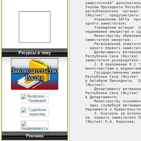
   заместителей" дополнитель
   Указом Президента Республ
   республиканских  органах 
   (Якутия)", предусмотреть:

       Управлению ЗАГСа  при
   одного заместителя;

       Учреждению юстиции  п
   недвижимое имущество и сд
       Министерству образова
   заместителя министра;

       Региональной энергети
   - одного первого заместите
       Департаменту ветерина
Ресурсы в тему
   Республики Саха (Якутия) 
   заместителя руководителя 
       2. В приложении N 2 "
   министерствам и ведомства
       Государственному реви
   Республики Саха (Якутия) 
   в Автобазе Президента,  П
   (Якутия);

       Департаменту ветерина
   Республики Саха (Якутия) 
   в Департаменте;

       Министерству экономич
   - одну служебную автомаши
   Парламента и Правительств
       3. Контроль за исполн
   на  первого заместителя П
   (Якутия) Е.А. Борисова.

                            
                            
Реклама
                            