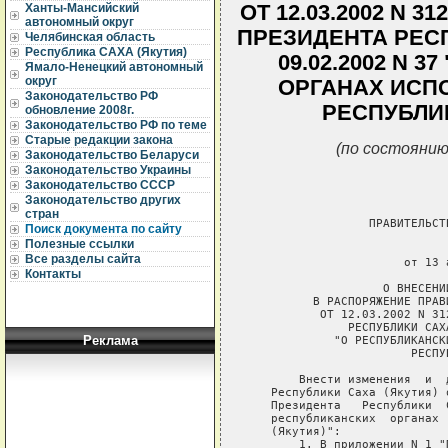
ОТ 12.03.2002 N 
Ханты-Мансийский
автономный округ
ПРЕЗИДЕНТА РЕС
Челябинская область
Республика САХА (Якутия)
09.02.2002 N 
Ямало-Ненецкий автономный
округ
ОРГАНАХ ИСП
Законодательство РФ
РЕСПУБЛИК
обновление 2008г.
Законодательство РФ по теме
Старые редакции закона
(по состоянию
Законодательство Беларуси
Законодательство Украины
Законодательство СССР
Законодательство других
стран
                 ПРАВИТЕЛЬСТ
Поиск документа по сайту
Полезные ссылки
                             
Все разделы сайта
                      от 13 
Контакты
                   О ВНЕСЕНИ
         В РАСПОРЯЖЕНИЕ ПРАВ
          ОТ 12.03.2002 N 31
              РЕСПУБЛИКИ САХ
Реклама
            "О РЕСПУБЛИКАНСК
                       РЕСПУ
       Внести изменения  и  
   Республики Саха (Якутия) 
   Президента   Республики  
   республиканских  органах 
   (Якутия)":

       1. В приложении N 1 "