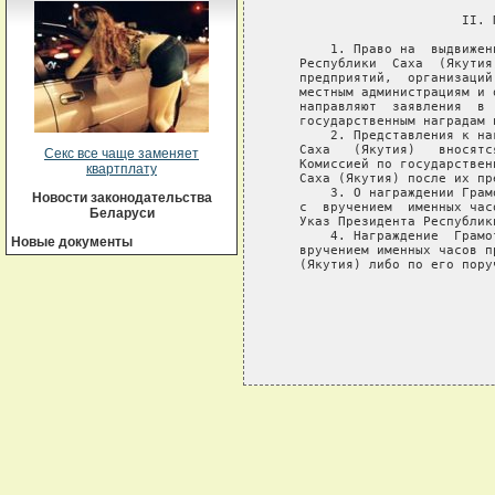
                        II. 
       1. Право на  выдвижен
   Республики  Саха  (Якутия
   предприятий,  организаций
   местным администрациям и 
   направляют  заявления  в 
   государственным наградам 
       2. Представления к на
   Саха   (Якутия)   вносятс
Секс все чаще заменяет
   Комиссией по государствен
квартплату
   Саха (Якутия) после их пр
       3. О награждении Грам
Новости законодательства
   с  вручением  именных час
Беларуси
   Указ Президента Республики
       4. Награждение  Грамо
Новые документы
   вручением именных часов п
   (Якутия) либо по его пору