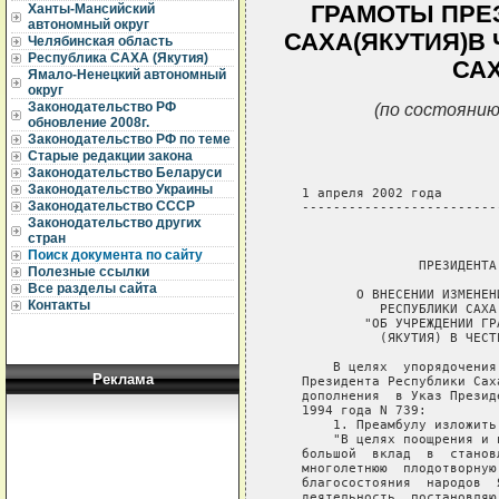
ГРАМОТЫ ПРЕ
Ханты-Мансийский
автономный округ
САХА(ЯКУТИЯ)В
Челябинская область
Республика САХА (Якутия)
САХ
Ямало-Ненецкий автономный
округ
(по состоянию
Законодательство РФ
обновление 2008г.
Законодательство РФ по теме
Старые редакции закона
Законодательство Беларуси
Законодательство Украины
   1 апреля 2002 года       
Законодательство СССР
   -------------------------
Законодательство других
                             
стран
Поиск документа по сайту
                  ПРЕЗИДЕНТА
Полезные ссылки
Все разделы сайта
          О ВНЕСЕНИИ ИЗМЕНЕН
Контакты
             РЕСПУБЛИКИ САХА
           "ОБ УЧРЕЖДЕНИИ ГР
             (ЯКУТИЯ) В ЧЕСТ
       В целях  упорядочения
Реклама
   Президента Республики Сах
   дополнения  в Указ Презид
   1994 года N 739:

       1. Преамбулу изложить
       "В целях поощрения и 
   большой  вклад  в  станов
   многолетнюю  плодотворную
   благосостояния  народов  
   деятельность, постановляю: