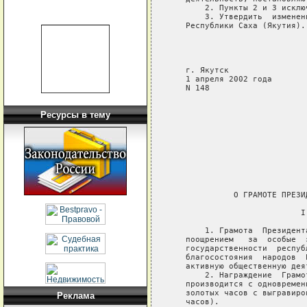
       2. Пункты 2 и 3 исключ
       3. Утвердить  изменен
   Республики Саха (Якутия).

                            
                            
                            
   г. Якутск

   1 апреля 2002 года

   N 148

Ресурсы в тему
                            
                            
                            
                            
                             
             О ГРАМОТЕ ПРЕЗИ
                           I
       1. Грамота  Президент
   поощрением   за  особые  
   государственности  респуб
   благосостояния  народов  
   активную общественную деят
       2. Награждение  Грамо
   производится с одновремен
   золотых часов с выгравиро
Реклама
   часов).
