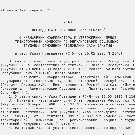
 21 марта 2002 года N 124

 ----------------------------------------------------------------
                               УКАЗ

                ПРЕЗИДЕНТА РЕСПУБЛИКИ САХА (ЯКУТИЯ)

          О НАЗНАЧЕНИИ КООРДИНАТОРА И УТВЕРЖДЕНИИ ЧЛЕНОВ

        ТРЕХСТОРОННЕЙ КОМИССИИ ПО РЕГУЛИРОВАНИЮ СОЦИАЛЬНО -

            ТРУДОВЫХ ОТНОШЕНИЙ РЕСПУБЛИКИ САХА (ЯКУТИЯ)

       (в ред. Указа Президента РС(Я) от 26.05.2005 N 2146)

     В  связи  с изменением структуры Правительства Республики  С
 (Якутия)  и  в  соответствии со статьей 7  Закона  Республики  С
 (Якутия) от 29 июня 2000 года N 213-II "О социальном партнерстве
 Республике Саха (Якутия)" постановляю:

     1.    Назначить   координатором   трехсторонней   комиссии  
 регулированию   социально-трудовых   отношений   Республики    С
 (Якутия)  Акимова А.К. - Вице-президента Республики Саха  (Якути
 Руководителя  Администрации Президента и  Правительства  Республ
Саха (Якутия).

     2. Утратил силу. - Указ Президента РС(Я) от 26.05.2005 N 214
     3.  Признать  утратившими силу Указ Президента Республики  С
 (Якутия) от 20 апреля 1998 г. N 437 "О персональном составе  чле
 трехсторонней    комиссии   по   регулированию   социально-трудо
 отношений  Республики  Саха (Якутия)", Указ  Президента  Республ
 Саха  (Якутия)  от  3 сентября 1999 г. N 832 "Об изменении  сост
 трехсторонней    комиссии   по   регулированию   социально-трудо
 отношений Республики Саха (Якутия)".

     4. Настоящий Указ вступает в силу с момента его подписания.
