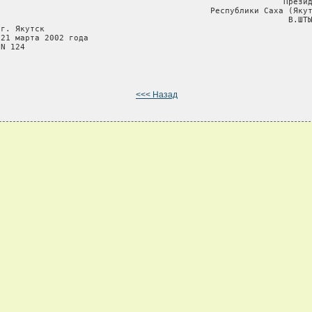
                                                           Презид
                                            Республики Саха (Якут
                                                            В.ШТЫ
г. Якутск

 21 марта 2002 года

N 124

<<< Назад