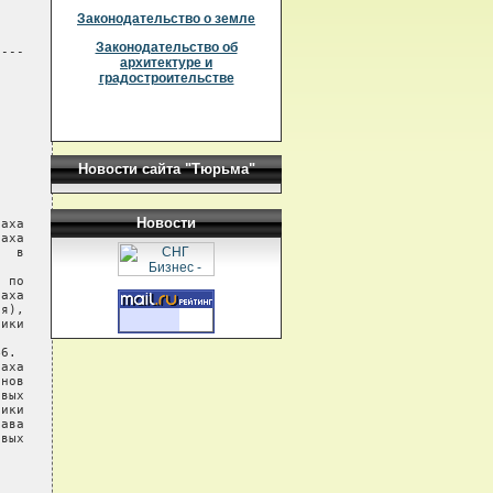
Законодательство о земле
Законодательство об
---

архитектуре и
градостроительстве
Новости сайта "Тюрьма"
Новости
аха

аха

  в

 по

аха

я),

ики

6.

аха

нов

вых

ики

ава

вых
