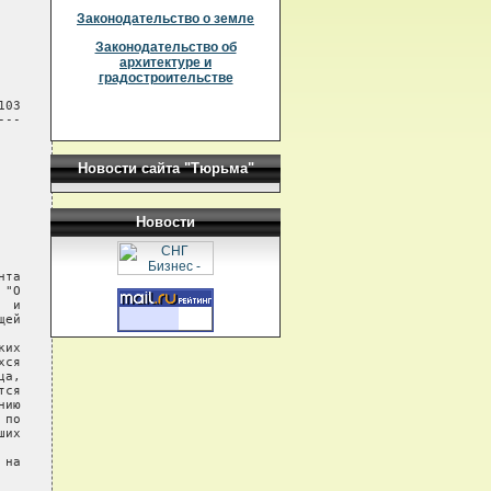
Законодательство о земле
Законодательство об
архитектуре и
градостроительстве
03

--

Новости сайта "Тюрьма"
Новости
та

"О

 и

ей

их

ся

а,

ся

ию

по

их

на
