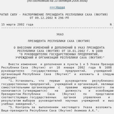
(по состоянию на 10 октября 2006 года)
<<< Назад
РАТИЛ СИЛУ - РАСПОРЯЖЕНИЕ ПРЕЗИДЕНТА РЕСПУБЛИКИ САХА (ЯКУТИЯ)

                 ОТ 09.12.2002 N 296-РП

 15 марта 2002 года                                           N 1
 ----------------------------------------------------------------
                                УКАЗ

                ПРЕЗИДЕНТА РЕСПУБЛИКИ САХА (ЯКУТИЯ)

        О ВНЕСЕНИИ ИЗМЕНЕНИЙ И ДОПОЛНЕНИЙ В УКАЗ ПРЕЗИДЕНТА

          РЕСПУБЛИКИ САХА (ЯКУТИЯ) ОТ 10.01.2002 Г. N 1688

           "О РУКОВОДИТЕЛЯХ ГОСУДАРСТВЕННЫХ ПРЕДПРИЯТИЙ,

         УЧРЕЖДЕНИЙ И ОРГАНИЗАЦИЙ РЕСПУБЛИКИ САХА (ЯКУТИЯ)"

     Внести изменения  и дополнения в пункты 1 и 5 Указа Президен
 Республики Саха  (Якутия)  от  10  января  2002  года  N  1688  
 руководителях    государственных    предприятий,    учреждений  
 организаций Республики  Саха  (Якутия)"  и  изложить  в  следующ
 редакции:

     "1. Установить,  что   первые   руководители   республиканск
 государственных предприятий,  учреждений и организаций, являющих
 самостоятельными организациями  с   правами   юридического   лиц
 назначаются (утверждаются)    на    должность    и   освобождают
 Президентом Республики    Саха    (Якутия)    по     представлен
 соответствующих государственных    органов    управления    и   
 результатам выборов  руководителей  научных  учреждений  и  высш
 учебных заведений.".

     "5. Контроль за  выполнением  настоящего  Указа  возложить  
 Вице-президента Республики Саха (Якутия) Акимова А.К.".
