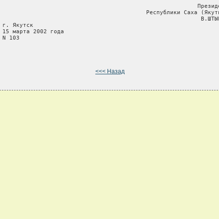
                                                          Президе
                                           Республики Саха (Якути
                                                           В.ШТЫР
 г. Якутск

 15 марта 2002 года

 N 103

<<< Назад