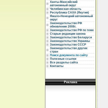
Ханты-Мансийский
автономный округ
  
Челябинская область
Республика САХА (Якутия)
  
Ямало-Ненецкий автономный
  
округ
Законодательство РФ
  
обновление 2008г.
  
Законодательство РФ по теме
  
  
Старые редакции закона
Законодательство Беларуси
  
Законодательство Украины
  
Законодательство СССР
  
Законодательство других
  
стран
  
Поиск документа по сайту
  
  
Полезные ссылки
  
Все разделы сайта
  
Контакты
  
  
  
  
  
Реклама
  
  
  
  
  
  
  
  