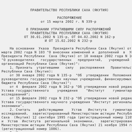
               ПРАВИТЕЛЬСТВО РЕСПУБЛИКИ САХА (ЯКУТИЯ)

                            РАСПОРЯЖЕНИЕ

                    от 15 марта 2002 г. N 339-р

             О ПРИЗНАНИИ УТРАТИВШИМИ СИЛУ РАСПОРЯЖЕНИЙ

               ПРАВИТЕЛЬСТВА РЕСПУБЛИКИ САХА (ЯКУТИЯ)

            ОТ 30.01.2002 N 135-р, ОТ 04.02.2002 N 162-р

                      И ОТ 15.02.2002 N 232-р

     На основании  Указа  Президента Республики Саха (Якутия) от 
 марта 2002 года N 103 "О внесении изменений и  дополнений  в  Ук
 Президента Республики  Саха (Якутия) от 10 января 2002 года N 16
 "О руководителях   государственных   предприятий,   учреждений  
 организаций Республики Саха (Якутия)":

     1. Признать  утратившими   силу   распоряжения   Правительст
 Республики Саха (Якутия):

     от 30 января 2002 года N 135-р  "Об  утверждении  Положения 
 руководителях государственных научных учреждений, финансируемых 
 бюджета Республики Саха (Якутия)";

     от 4  февраля 2002 года N 162-р "Об утверждении новой редакц
 Устава государственного    учреждения    "Институт    гуманитарн
 исследований";

     от 15 февраля 2002 года N 232-р "Об утверждении новой редакц
 Устава государственного научного учреждения "Институт региональн
 экономики".

     2. Считать    действующими    Устав   Института   гуманитарн
 исследований,  зарегистрированный Министерством юстиции Республи
 Саха  (Якутия) 12 сентября 1995 года (регистрационный номер 1105
 и  Устав  Института  региональной  экономики,   зарегистрированн
 Министерством юстиции Республики Саха (Якутия) 21 ноября 1994 го
 (регистрационный номер 1086).
