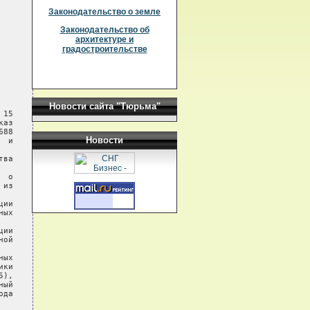
Законодательство о земле
Законодательство об
архитектуре и
градостроительстве
Новости сайта "Тюрьма"
15

аз

88

Новости
 и

ва

 о

из

ии

ых

ии

ой

ых

ки

),

ый

да
