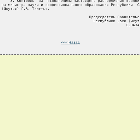
     3. Контроль  за  исполнением настоящего распоряжения возложи
 на министра науки и профессионального образования Республики  Са
 (Якутия) Г.В. Толстых.

                                         Председатель Правительст
                                           Республики Саха (Якути
                                                          С.НАЗАР
<<< Назад