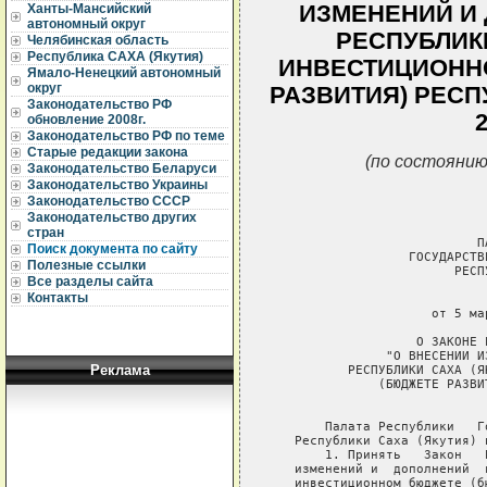
ИЗМЕНЕНИЙ И 
Ханты-Мансийский
автономный округ
РЕСПУБЛИК
Челябинская область
Республика САХА (Якутия)
ИНВЕСТИЦИОНН
Ямало-Ненецкий автономный
округ
РАЗВИТИЯ) РЕСП
Законодательство РФ
обновление 2008г.
Законодательство РФ по теме
Старые редакции закона
(по состоянию
Законодательство Беларуси
Законодательство Украины
Законодательство СССР
Законодательство других
стран
                           ПА
Поиск документа по сайту
                  ГОСУДАРСТВ
Полезные ссылки
                        РЕСП
Все разделы сайта
Контакты
                             
                     от 5 ма
                   О ЗАКОНЕ 
               "О ВНЕСЕНИИ И
Реклама
          РЕСПУБЛИКИ САХА (Я
              (БЮДЖЕТЕ РАЗВИ
                             
       Палата Республики   Г
   Республики Саха (Якутия) п
       1. Принять   Закон   
   изменений и  дополнений  
   инвестиционном бюджете (б