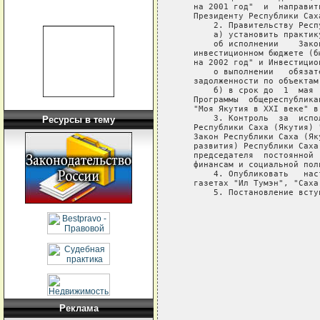
   на 2001 год"  и  направит
   Президенту Республики Саха
       2. Правительству Респ
       а) установить практик
       об исполнении    Зако
   инвестиционном бюджете (б
   на 2002 год" и Инвестицио
       о выполнении   обязат
   задолженности по объектам
       б) в срок до  1  мая 
   Программы  общереспублика
   "Моя Якутия в XXI веке" в
       3. Контроль  за  испо
Ресурсы в тему
   Республики Саха (Якутия) 
   Закон Республики Саха (Як
   развития) Республики Саха
   председателя  постоянной 
   финансам и социальной пол
       4. Опубликовать   нас
   газетах "Ил Тумэн", "Саха
       5. Постановление всту
                            
                            
                            
Реклама