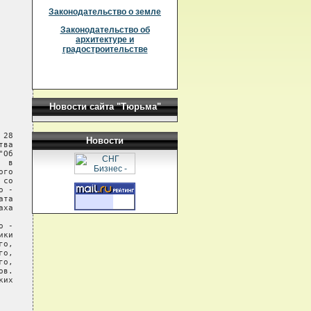
Законодательство о земле
Законодательство об
архитектуре и
градостроительстве
Новости сайта "Тюрьма"
28

Новости
ва

Об

 в

го

со

 -

та

ха

 -

ки

о,

о,

о,

в.

их
