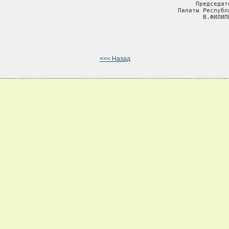
                                                       Председате
                                                  Палаты Республи
                                                         В.ФИЛИПП
<<< Назад