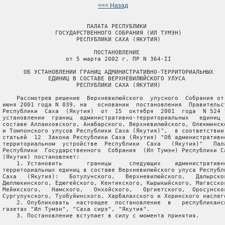
<<< Назад
                         ПАЛАТА РЕСПУБЛИКИ

                ГОСУДАРСТВЕННОГО СОБРАНИЯ (ИЛ ТУМЭН)

                      РЕСПУБЛИКИ САХА (ЯКУТИЯ)

                           ПОСТАНОВЛЕНИЕ

                   от 5 марта 2002 г. ПР N 364-II

       ОБ УСТАНОВЛЕНИИ ГРАНИЦ АДМИНИСТРАТИВНО-ТЕРРИТОРИАЛЬНЫХ

              ЕДИНИЦ В СОСТАВЕ ВЕРХНЕВИЛЮЙСКОГО УЛУСА

                      РЕСПУБЛИКИ САХА (ЯКУТИЯ)

     Рассмотрев решение  Верхневилюйского  улусного  Собрания от 
 июня 2001 года N 039, на   основании  постановления  Правительст
 Республики  Саха  (Якутия)  от  15  октября  2001  года  N 524 "
 установлении  границ  административно-территориальных   единиц  
 составе Аллаиховского, Анабарского, Верхневилюйского, Олекминско
 и Томпонского улусов Республики Саха (Якутия)",  в соответствии 
 статьей  12  Закона Республики Саха (Якутия) "Об административно
 территориальном  устройстве  Республики  Саха   (Якутия)"   Пала
 Республики  Государственного  Собрания  (Ил Тумэн) Республики Са
 (Якутия) постановляет:

     1. Установить       границы     следующих    административно
 территориальных единиц в составе Верхневилюйского улуса Республи
 Саха   (Якутия):   Ботулунского,   Верхневилюйского,   Далырског
 Дюллюкинского, Едюгейского, Кентикского, Кырыкыйского, Магасског
 Мейикского,   Намского,   Онхойского,   Оргиетского,  Оросунског
 Сургулукского, Туобуйинского, Харбалахского и Хоринского наслего
     2. Опубликовать  настоящее  постановление  в   республиканск
 газетах "Ил Тумэн", "Саха сирэ", "Якутия".

     3. Постановление вступает в силу с момента принятия.
