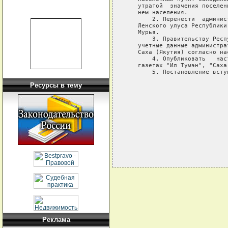
   утратой  значения поселен
   нем населения.

       2. Перенести  админис
   Ленского улуса Республики
   Мурья.

       3. Правительству Респ
   учетные данные администра
   Саха (Якутия) согласно на
       4. Опубликовать   нас
   газетах "Ил Тумэн", "Саха
       5. Постановление всту
Ресурсы в тему
                            
                            
                            
Реклама