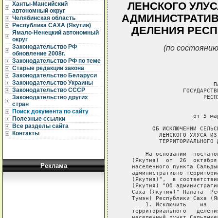
ЛЕНСКОГО УЛУС
Ханты-Мансийский
автономный округ
АДМИНИСТРАТИВ
Челябинская область
Республика САХА (Якутия)
ДЕЛЕНИЯ РЕСП
Ямало-Ненецкий автономный
округ
(по состоянию
Законодательство РФ
обновление 2008г.
Законодательство РФ по теме
Старые редакции закона
Законодательство Беларуси
Законодательство Украины
                           ПА
Законодательство СССР
                  ГОСУДАРСТВ
                        РЕСП
Законодательство других
стран
                             
Поиск документа по сайту
                     от 5 ма
Полезные ссылки
Все разделы сайта
         ОБ ИСКЛЮЧЕНИИ СЕЛЬС
Контакты
           ЛЕНСКОГО УЛУСА ИЗ
           ТЕРРИТОРИАЛЬНОГО 
       На основании  постано
   (Якутия)  от  26  октября
Реклама
   населенного пункта Сальды
   административно-территори
   (Якутия)",  в соответстви
   (Якутия) "Об администрати
   Саха (Якутия)" Палата  Ре
   Тумэн) Республики Саха (Я
       1. Исключить    из   
   территориального   делени
   населенный пункт Сальдыке