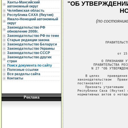
"ОБ УТВЕРЖДЕНИ
Ханты-Мансийский
автономный округ
НО
Челябинская область
Республика САХА (Якутия)
Ямало-Ненецкий автономный
(по состоянию
округ
Законодательство РФ
обновление 2008г.
Законодательство РФ по теме
Старые редакции закона
                 ПРАВИТЕЛЬСТ
Законодательство Беларуси
Законодательство Украины
                             
Законодательство СССР
                       от 15
Законодательство других
               О ПРИЗНАНИИ У
стран
           ПРАВИТЕЛЬСТВА РЕС
Поиск документа по сайту
          N 27 "ОБ УТВЕРЖДЕН
Полезные ссылки
Все разделы сайта
       В целях    приведения
Контакты
   законодательством   Прави
   постановляет:

       Признать утратившим  
   Республики Саха (Якутия) 
   нормативных актов о нотари
Реклама
                            
                            