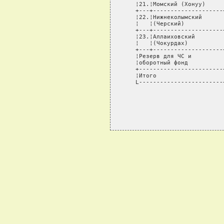
   ¦21.¦Момский (Хонуу)     
   +---+--------------------
   ¦22.¦Нижнеколымский      
   ¦   ¦(Черский)           
   +---+--------------------
   ¦23.¦Аллаиховский        
   ¦   ¦(Чокурдах)          
   +---+--------------------
   ¦Резерв для ЧС и         
   ¦оборотный фонд          
   +------------------------
   ¦Итого                   