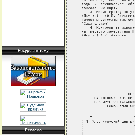
   на  баланс,  обеспечить у
   года  и  техническое  обс
   таксофонных карт.

       3. Министерству по уп
   (Якутия)   (О.И. Алексеев
   телефоны-автоматы системы
   "Сахателеком".

       4. Контроль за исполн
   на  первого заместителя П
   (Якутия) А.К. Акимова.

                            
                            
Ресурсы в тему
                            
                            
                            
                            
                            
                         ПЕР
         НАСЕЛЕННЫХ ПУНКТОВ 
         ПЛАНИРУЕТСЯ УСТАНОВ
               ГЛОБАЛЬНОЙ СИ
                             
   ----T--------------------
   ¦ N ¦Улус (улусный центр)
   ¦   ¦                    
   ¦   ¦                    
Реклама
   ¦   ¦                    