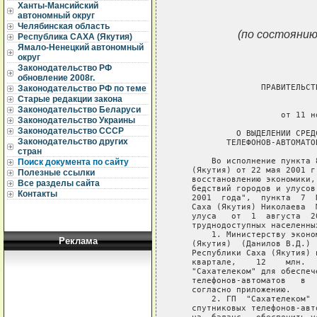
Ханты-Мансийский
автономный округ
Челябинская область
(по состоянию
Республика САХА (Якутия)
Ямало-Ненецкий автономный
округ
Законодательство РФ
обновление 2008г.
                 ПРАВИТЕЛЬСТ
Законодательство РФ по теме
Старые редакции закона
                             
Законодательство Беларуси
                     от 11 н
Законодательство Украины
Законодательство СССР
            О ВЫДЕЛЕНИИ СРЕД
Законодательство других
          ТЕЛЕФОНОВ-АВТОМАТО
стран
       Во исполнение пункта 
Поиск документа по сайту
   (Якутия) от 22 мая 2001 г
Полезные ссылки
   восстановлению экономики,
Все разделы сайта
   бедствий городов и улусов
Контакты
   2001  года",  пункта  7  
   Саха (Якутия) Николаева  
   улуса   от  1  августа  2
   труднодоступных населенных
       1. Министерству эконо
Реклама
   (Якутия)  (Данилов В.Д.) 
   Республики Саха (Якутия) 
   квартале,    12    млн.  
   "Сахателеком" для обеспеч
   телефонов-автоматов   в  
   согласно приложению.

       2. ГП  "Сахателеком" 
   спутниковых телефонов-авт