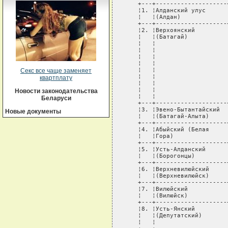
   +---+--------------------
   ¦1. ¦Алданский улус      
   ¦   ¦(Алдан)             
   +---+--------------------
   ¦2. ¦Верхоянский         
   ¦   ¦(Батагай)           
   ¦   ¦                    
   ¦   ¦                    
   ¦   ¦                    
   ¦   ¦                    
   ¦   ¦                    
Секс все чаще заменяет
   ¦   ¦                    
квартплату
   ¦   ¦                    
   ¦   ¦                    
Новости законодательства
   ¦   ¦                    
Беларуси
   +---+--------------------
   ¦3. ¦Эвено-Бытантайский  
Новые документы
   ¦   ¦(Батагай-Алыта)     
   +---+--------------------
   ¦4. ¦Абыйский (Белая     
   ¦   ¦Гора)               
   +---+--------------------
   ¦5. ¦Усть-Алданский      
   ¦   ¦(Борогонцы)         
   +---+--------------------
   ¦6. ¦Верхневилюйский     
   ¦   ¦(Верхневилюйск)     
   +---+--------------------
   ¦7. ¦Вилюйский           
   ¦   ¦(Вилюйск)           
   +---+--------------------
   ¦8. ¦Усть-Янский         
   ¦   ¦(Депутатский)       
   ¦   ¦                    