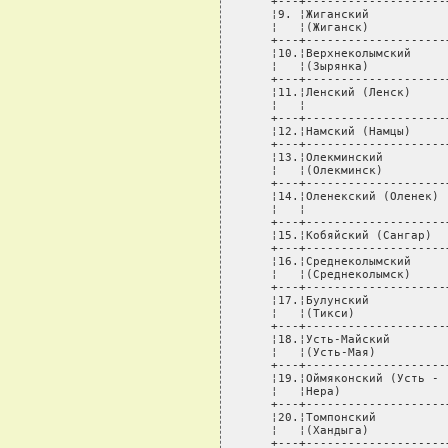
   +---+--------------------
   ¦9. ¦Жиганский           
   ¦   ¦(Жиганск)           
   +---+--------------------
   ¦10.¦Верхнеколымский     
   ¦   ¦(Зырянка)           
   +---+--------------------
   ¦11.¦Ленский (Ленск)     
   ¦   ¦                    
   +---+--------------------
   ¦12.¦Намский (Намцы)     
   +---+--------------------
   ¦13.¦Олекминский         
   ¦   ¦(Олекминск)         
   +---+--------------------
   ¦14.¦Оленекский (Оленек) 
   ¦   ¦                    
   +---+--------------------
   ¦15.¦Кобяйский (Сангар)  
   +---+--------------------
   ¦16.¦Среднеколымский     
   ¦   ¦(Среднеколымск)     
   +---+--------------------
   ¦17.¦Булунский           
   ¦   ¦(Тикси)             
   +---+--------------------
   ¦18.¦Усть-Майский        
   ¦   ¦(Усть-Мая)          
   +---+--------------------
   ¦19.¦Оймяконский (Усть - 
   ¦   ¦Нера)               
   +---+--------------------
   ¦20.¦Томпонский          
   ¦   ¦(Хандыга)           
   +---+--------------------