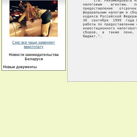
       "17а. Рекомендовать н
   налоговым    агентам,   п
   предоставление   отсрочки
   федеральным налогам и сбо
   кодекса Российской Федера
   30  сентября  1999  года 
   работы по предоставлению 
   инвестиционного налоговог
   сборов,  а  также  пени, 
   бюджет.".

Секс все чаще заменяет
                            
квартплату
                            
Новости законодательства
Беларуси
Новые документы