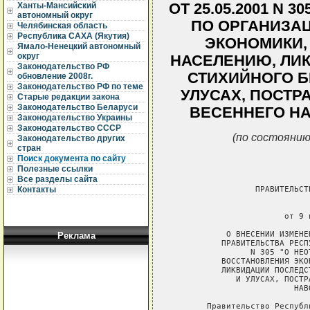
ОТ 25.05.2001 N 
Ханты-Мансийский
автономный округ
ПО ОРГАНИЗА
Челябинская область
Республика САХА (Якутия)
ЭКОНОМИКИ,
Ямало-Ненецкий автономный
округ
НАСЕЛЕНИЮ, ЛИ
Законодательство РФ
СТИХИЙНОГО Б
обновление 2008г.
Законодательство РФ по теме
УЛУСАХ, ПОСТР
Старые редакции закона
Законодательство Беларуси
ВЕСЕННЕГО НА
Законодательство Украины
Законодательство СССР
(по состоянию
Законодательство других
стран
Поиск документа по сайту
Полезные ссылки
Все разделы сайта
                 ПРАВИТЕЛЬСТ
Контакты
                             
                       от 9 
           О ВНЕСЕНИИ ИЗМЕНЕ
Реклама
          ПРАВИТЕЛЬСТВА РЕСП
                N 305 "О НЕО
          ВОССТАНОВЛЕНИЯ ЭКО
          ЛИКВИДАЦИИ ПОСЛЕДС
             И УЛУСАХ, ПОСТР
                         НАВ
       Правительство Республ