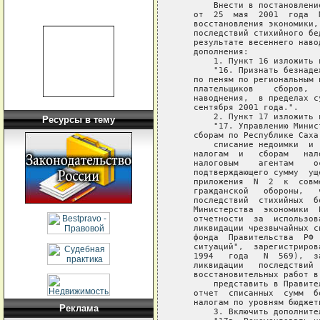
       Внести в постановлени
   от  25  мая  2001  года  
   восстановления экономики,
   последствий стихийного бе
   результате весеннего наво
   дополнения:

       1. Пункт 16 изложить 
       "16. Признать безнаде
   по пеням по региональным 
   плательщиков    сборов,  
   наводнения,  в пределах с
   сентября 2001 года.".

       2. Пункт 17 изложить 
Ресурсы в тему
       "17. Управлению Минис
   сборам по Республике Саха 
       списание недоимки  и 
   налогам  и   сборам   нал
   налоговым    агентам    о
   подтверждающего сумму  ущ
   приложения  N  2  к  совм
   гражданской   обороны,   
   последствий  стихийных  б
   Министерства  экономики  
   отчетности  за  использов
   ликвидации чрезвычайных с
   фонда  Правительства  РФ 
   ситуаций",  зарегистриров
   1994   года   N  569),  з
   ликвидации   последствий 
   восстановительных работ в
       представить в Правите
   отчет  списанных  сумм  б
   налогам по уровням бюджетн
Реклама
       3. Включить дополните