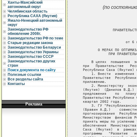
Ханты-Мансийский
(по состоянию
автономный округ
Челябинская область
Республика САХА (Якутия)
Ямало-Ненецкий автономный
округ
Законодательство РФ
                 ПРАВИТЕЛЬСТ
обновление 2008г.
                             
Законодательство РФ по теме
                       от 6 
Старые редакции закона
Законодательство Беларуси
          О МЕРАХ ПО ОПТИМИЗ
Законодательство Украины
               ПРИ ПРАВИТЕЛЬ
Законодательство СССР
Законодательство других
       В целях  повышения  э
стран
   при   Правительстве   Рес
   Республики Саха (Якутия) п
Поиск документа по сайту
       1. Внести  изменения 
Полезные ссылки
   Правительстве  Республики
Все разделы сайта
   приложению.

Контакты
       2. Министерству  экон
   (Якутия)  (Данилов В.Д.) 
   предложения    по   плану
   Правительстве Республики 
   квартал 2002 года.

Реклама
       3. ГУ "Республиканско
   (Бравин А.Д.)    совместн
   прогнозирования  Республи
   Министерством  финансов Р
   принять меры по усилению 
   обеспечения  Министерства
   Саха  (Якутия)  в  рамках
   программы   "Развитие   и