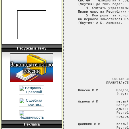
   систем,  технологий и сре
   (Якутия) до 2005 года".

       4. Считать утратившим
   Правительства Республики 
       5. Контроль  за испол
   на первого заместителя Пр
   (Якутия) А.К. Акимова.

                            
                            
                            
Ресурсы в тему
                            
                            
                            
                            
                    СОСТАВ Э
                 ПРАВИТЕЛЬСТ
   Власов В.М.        Предсе
                      (Якути
   Акимов А.К.        первый
                      Респуб
                      Админи
                      Респуб
                      председ
   Долинин И.Н.       первый
Реклама
                      Респуб