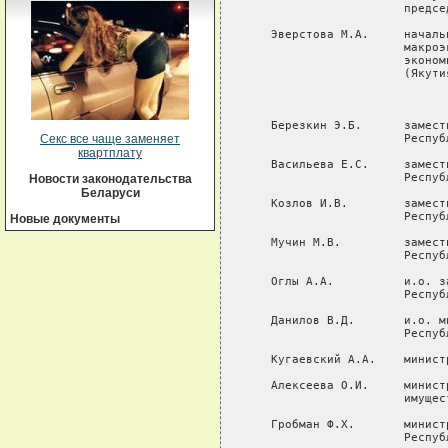
                      председ
   Эверстова М.А.     началь
                      макроэ
                      эконом
                      (Якути
                             
   Березкин Э.Б.      замест
                      Респуб
Секс все чаще заменяет
квартплату
   Васильева Е.С.     замест
                      Респуб
Новости законодательства
Беларуси
   Козлов И.В.        замест
                      Респуб
Новые документы
   Мучин М.В.         замест
                      Респуб
   Оглы А.А.          и.о. з
                      Респуб
   Данилов В.Д.       и.о. м
                      Респуб
   Кугаевский А.А.    минист
   Алексеева О.И.     минист
                      имущес
   Гробман Ф.Х.       минист
                      Респуб