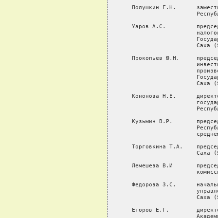
   Полушкин Г.Н.      замест
                      Респуб
   Уаров А.С.         предсе
                      налого
                      Госуда
                      Саха (
   Прокопьев Ю.Н.     предсе
                      инвест
                      произв
                      Госуда
                      Саха (
   Кононова Н.Е.      директ
                      госуда
                      Респуб
   Кузьмин В.Р.       предсе
                      Респуб
                      средне
   Торговкина Т.А.    предсе
                      Саха (Я
   Лемешева В.И       предсе
                      комисс
   Федорова З.С.      началь
                      управл
                      Саха (Я
   Егоров Е.Г.        директ
                      Академ