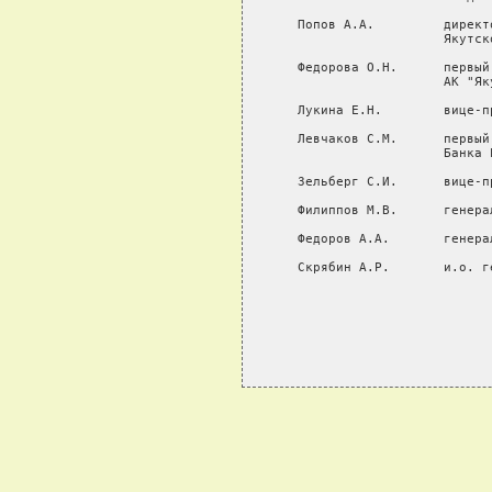
   Попов А.А.         директ
                      Якутск
   Федорова О.Н.      первый
                      АК "Яку
   Лукина Е.Н.        вице-п
   Левчаков С.М.      первый
                      Банка 
   Зельберг С.И.      вице-п
   Филиппов М.В.      генера
   Федоров А.А.       генера
   Скрябин А.Р.       и.о. г