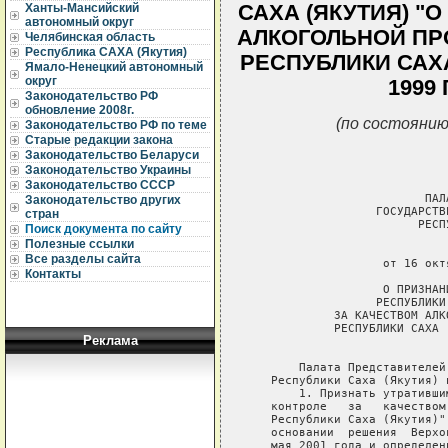
САХА (ЯКУТИЯ) "
Ханты-Мансийский
автономный округ
АЛКОГОЛЬНОЙ ПР
Челябинская область
Республика САХА (Якутия)
РЕСПУБЛИКИ САХА
Ямало-Ненецкий автономный
округ
1999 
Законодательство РФ
обновление 2008г.
(по состоянию
Законодательство РФ по теме
Старые редакции закона
Законодательство Беларуси
Законодательство Украины
Законодательство СССР
                         ПАЛ
Законодательство других
                  ГОСУДАРСТВ
стран
                        РЕСП
Поиск документа по сайту
Полезные ссылки
                             
Все разделы сайта
                   от 16 окт
Контакты
                   О ПРИЗНАН
                  РЕСПУБЛИКИ
            ЗА КАЧЕСТВОМ АЛК
            РЕСПУБЛИКИ САХА 
Реклама
                             
       Палата Представителей
   Республики Саха (Якутия) п
       1. Признать утративши
   контроле   за   качеством
   Республики Саха (Якутия)"
   основании  решения  Верхо
   мая 2001 года и определен