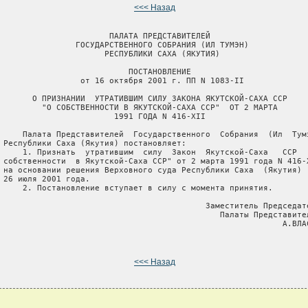
<<< Назад
                       ПАЛАТА ПРЕДСТАВИТЕЛЕЙ

                ГОСУДАРСТВЕННОГО СОБРАНИЯ (ИЛ ТУМЭН)

                      РЕСПУБЛИКИ САХА (ЯКУТИЯ)

                           ПОСТАНОВЛЕНИЕ

                 от 16 октября 2001 г. ПП N 1083-II

       О ПРИЗНАНИИ  УТРАТИВШИМ СИЛУ ЗАКОНА ЯКУТСКОЙ-САХА ССР

         "О СОБСТВЕННОСТИ В ЯКУТСКОЙ-САХА ССР"  ОТ 2 МАРТА

                        1991 ГОДА N 416-XII

     Палата Представителей  Государственного  Собрания  (Ил  Тумэ
 Республики Саха (Якутия) постановляет:

     1. Признать  утратившим  силу  Закон  Якутской-Саха   ССР   
 собственности  в Якутской-Саха ССР" от 2 марта 1991 года N 416-X
 на основании решения Верховного суда Республики Саха  (Якутия)  
 26 июля 2001 года.

     2. Постановление вступает в силу с момента принятия.

                                           Заместитель Председате
                                              Палаты Представител
                                                           А.ВЛАС
<<< Назад