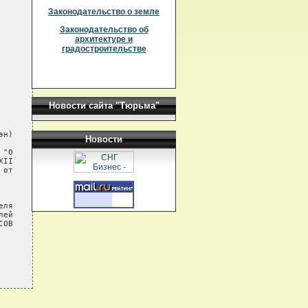
Законодательство о земле
Законодательство об
архитектуре и
градостроительстве
Новости сайта "Тюрьма"
н)

Новости
"О

II

от

ля

ей

ОВ
