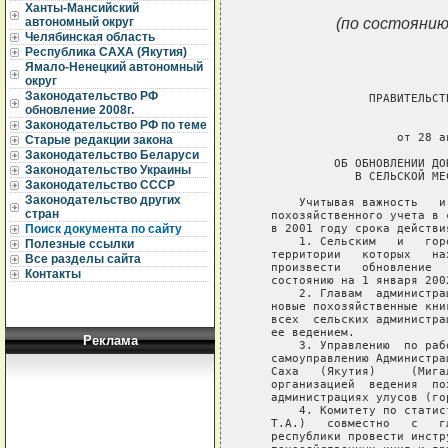
Ханты-Мансийский
(по состоянию
автономный округ
Челябинская область
Республика САХА (Якутия)
Ямало-Ненецкий автономный
округ
Законодательство РФ
                 ПРАВИТЕЛЬСТ
обновление 2008г.
                             
Законодательство РФ по теме
                     от 28 а
Старые редакции закона
Законодательство Беларуси
            ОБ ОБНОВЛЕНИИ ДО
Законодательство Украины
               В СЕЛЬСКОЙ МЕ
Законодательство СССР
Законодательство других
       Учитывая важность   и
стран
   похозяйственного учета в 
   в 2001 году срока действи
Поиск документа по сайту
       1. Сельским   и   гор
Полезные ссылки
   территории   которых   на
Все разделы сайта
   произвести   обновление  
Контакты
   состоянию на 1 января 2002
       2. Главам  администра
   новые похозяйственные кни
   всех  сельских администра
   ее ведением.

Реклама
       3. Управлению  по раб
   самоуправлению Администра
   Саха   (Якутия)     (Мига
   организацией  ведения  по
   администрациях улусов (го
       4. Комитету по статис
   Т.А.)   совместно   с   г
   республики провести инстр