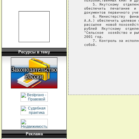
   похозяйственных книг и др
       5. Якутскому  отделен
   обеспечить  печатание  и 
   документов первичного уче
       6. Министерству  фина
   А.А.) обеспечить целевое 
   рассылке  новой похозяйст
   рублей  Якутскому  отделе
   "Сельское  хозяйство и ры
   2001 год.

       7. Контроль за исполн
   собой.

Ресурсы в тему
                            
                            
                            
Реклама