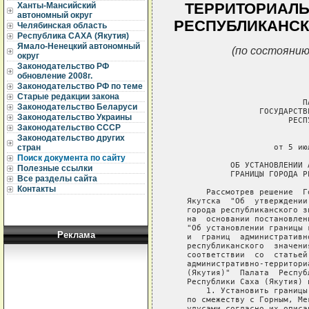
ТЕРРИТОРИАЛЬ
Ханты-Мансийский
автономный округ
РЕСПУБЛИКАНСК
Челябинская область
Республика САХА (Якутия)
Ямало-Ненецкий автономный
(по состоянию
округ
Законодательство РФ
обновление 2008г.
Законодательство РФ по теме
Старые редакции закона
                           ПА
Законодательство Беларуси
                  ГОСУДАРСТВ
Законодательство Украины
                        РЕСП
Законодательство СССР
Законодательство других
                             
                     от 5 ию
стран
Поиск документа по сайту
            ОБ УСТАНОВЛЕНИИ 
Полезные ссылки
            ГРАНИЦЫ ГОРОДА Р
Все разделы сайта
Контакты
       Рассмотрев решение  Г
   Якутска  "Об  утверждении
   города республиканского з
   на  основании постановлен
   "Об установлении границы 
Реклама
   и  границ  административн
   республиканского  значени
   соответствии  со  статьей
   административно-территори
   (Якутия)"  Палата  Респуб
   Республики Саха (Якутия) п
       1. Установить границы
   по смежеству с Горным, Ме
   улусами согласно их описан