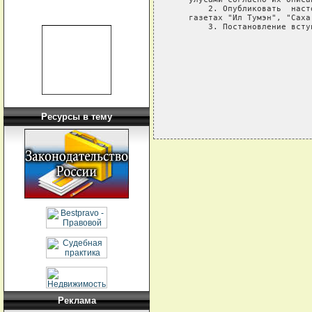
       2. Опубликовать  наст
   газетах "Ил Тумэн", "Саха
       3. Постановление всту
                            
                            
                            
Ресурсы в тему
Реклама