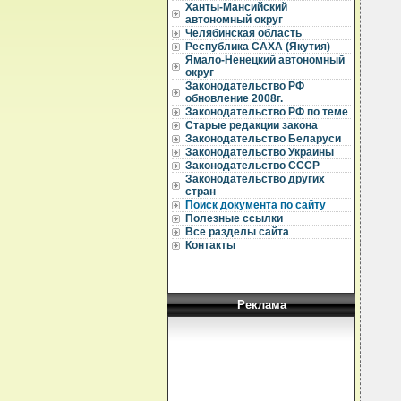
Ханты-Мансийский
автономный округ
Челябинская область
Республика САХА (Якутия)
  
  
Ямало-Ненецкий автономный
  
округ
Законодательство РФ
  
обновление 2008г.
  
Законодательство РФ по теме
Старые редакции закона
  
Законодательство Беларуси
  
  
Законодательство Украины
Законодательство СССР
  
Законодательство других
  
стран
  
Поиск документа по сайту
  
Полезные ссылки
  
Все разделы сайта
  
  
Контакты
  
  
  
  
  
Реклама
  
  
  
  
  
  
  
  