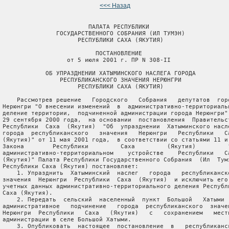
<<< Назад
                         ПАЛАТА РЕСПУБЛИКИ

                ГОСУДАРСТВЕННОГО СОБРАНИЯ (ИЛ ТУМЭН)

                      РЕСПУБЛИКИ САХА (ЯКУТИЯ)

                           ПОСТАНОВЛЕНИЕ

                   от 5 июля 2001 г. ПР N 308-II

             ОБ УПРАЗДНЕНИИ ХАТЫМИНСКОГО НАСЛЕГА ГОРОДА

                 РЕСПУБЛИКАНСКОГО ЗНАЧЕНИЯ НЕРЮНГРИ

                      РЕСПУБЛИКИ САХА (ЯКУТИЯ)

     Рассмотрев решение   Городского   Собрания   депутатов  горо
 Нерюнгри "О внесении изменений  в  административно-территориальн
 деление территории,  подчиненной администрации города Нерюнгри" 
 29 сентября 2000 года,  на основании  постановления  Правительст
 Республики  Саха  (Якутия)  "Об  упразднении  Хатыминского насле
 города  республиканского   значения   Нерюнгри   Республики   Са
 (Якутия)" от 11 мая 2001 года,  в соответствии со статьями 11 и 
 Закона        Республики         Саха         (Якутия)         "
 административно-территориальном    устройстве    Республики   Са
 (Якутия)" Палата Республики Государственного Собрания  (Ил  Тумэ
 Республики Саха (Якутия) постановляет:

     1. Упразднить  Хатыминский  наслег   города   республиканско
 значения  Нерюнгри  Республики  Саха  (Якутия)  и исключить его 
 учетных данных административно-территориального деления Республи
 Саха (Якутия).

     2. Передать  сельский  населенный  пункт  Большой   Хатыми  
 административное   подчинение   города  республиканского  значен
 Нерюнгри  Республики   Саха   (Якутия)   с   сохранением   местн
 администрации в селе Большой Хатыми.

     3. Опубликовать  настоящее  постановление  в   республиканск