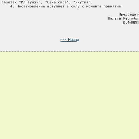
 газетах "Ил Тумэн", "Саха сирэ", "Якутия".

     4. Постановление вступает в силу с момента принятия.

                                                       Председате
                                                  Палаты Республи
                                                         В.ФИЛИПП
<<< Назад