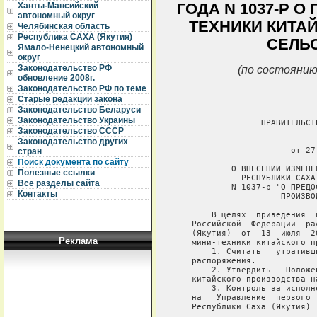
ГОДА N 1037-Р 
Ханты-Мансийский
автономный округ
ТЕХНИКИ КИТА
Челябинская область
Республика САХА (Якутия)
СЕЛЬ
Ямало-Ненецкий автономный
округ
(по состоянию
Законодательство РФ
обновление 2008г.
Законодательство РФ по теме
Старые редакции закона
Законодательство Беларуси
Законодательство Украины
                 ПРАВИТЕЛЬСТ
Законодательство СССР
                             
Законодательство других
                       от 27
стран
Поиск документа по сайту
           О ВНЕСЕНИИ ИЗМЕНЕ
Полезные ссылки
             РЕСПУБЛИКИ САХА
Все разделы сайта
           N 1037-р "О ПРЕДО
Контакты
                     ПРОИЗВО
       В целях  приведения  
   Российской  Федерации  ра
   (Якутия)  от  13  июля  2
Реклама
   мини-техники китайского п
       1. Считать   утративш
   распоряжения.

       2. Утвердить   Положе
   китайского производства н
       3. Контроль за исполн
   на   Управление  первого 
   Республики Саха (Якутия) (