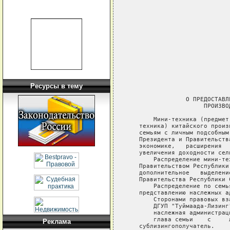
                            
                            
                            
                            
                            
                            
                            
Ресурсы в тему
                             
                О ПРЕДОСТАВЛ
                     ПРОИЗВО
       Мини-техника (предмет
   техника) китайского произ
   семьям с личным подсобным
   Президента и Правительств
   экономике,   расширения  
   увеличения доходности сель
       Распределение мини-те
   Правительством Республики
   дополнительное   выделени
   Правительства Республики С
       Распределение по семь
   представлению наслежных ад
       Сторонами правовых вз
       ДГУП "Туймаада-Лизинг
       наслежная администрац
       глава семьи    с     
Реклама
   сублизингополучатель.
