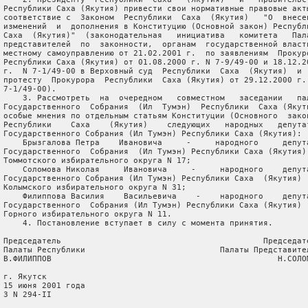
 Республики Саха (Якутия) привести свои нормативные правовые акты
 соответствие с  Законом  Республики  Саха  (Якутия)   "О  внесен
 изменений  и  дополнения в Конституцию (Основной закон) Республи
 Саха  (Якутия)"  (законодательная   инициатива   комитета   Пала
 представителей  по  законности,  органам  государственной власти
 местному самоуправлению от 21.02.2001 г.  по заявлениям  Прокуро
 Республики Саха (Якутия) от 01.08.2000 г. N 7-9/49-00 и 18.12.20
 г.  N 7-1/49-00 в Верховный суд  Республики  Саха  (Якутия)  и  
 протесту  Прокурора  Республики  Саха (Якутия) от 29.12.2000 г. 
 7-1/49-00).

     3. Рассмотреть  на  очередном   совместном   заседании   пал
 Государственного  Собрания  (Ил  Тумэн)  Республики  Саха (Якути
 особые мнения по отдельным статьям Конституции (Основного  закон
 Республики    Саха    (Якутия)    следующих   народных   депутат
 Государственного Собрания (Ил Тумэн) Республики Саха (Якутия):

     Брызгалова Петра    Ивановича     -     народного     депута
 Государственного  Собрания  (Ил Тумэн) Республики Саха (Якутия) 
 Томмотского избирательного округа N 17;

     Соломова Николая     Ивановича     -     народного    депута
 Государственного Собрания (Ил Тумэн) Республики Саха  (Якутия)  
 Колымского избирательного округа N 31;

     Филиппова Василия    Васильевича    -    народного    депута
 Государственного  Собрания (Ил Тумэн) Республики Саха (Якутия)  
 Горного избирательного округа N 11.

     4. Постановление вступает в силу с момента принятия.

 Председатель                                          Председате
 Палаты Республики                            Палаты Представител
 В.ФИЛИППОВ                                               Н.СОЛОМ
 г. Якутск

 15 июня 2001 года

 З N 294-II
