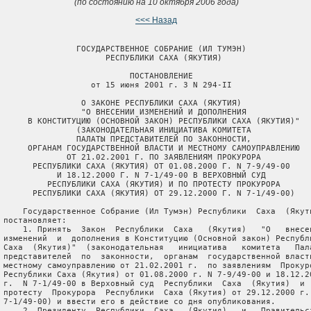
(по состоянию на 10 октября 2006 года)
<<< Назад
                ГОСУДАРСТВЕННОЕ СОБРАНИЕ (ИЛ ТУМЭН)

                      РЕСПУБЛИКИ САХА (ЯКУТИЯ)

                           ПОСТАНОВЛЕНИЕ

                   от 15 июня 2001 г. З N 294-II

                 О ЗАКОНЕ РЕСПУБЛИКИ САХА (ЯКУТИЯ)

                 "О ВНЕСЕНИИ ИЗМЕНЕНИЙ И ДОПОЛНЕНИЯ

      В КОНСТИТУЦИЮ (ОСНОВНОЙ ЗАКОН) РЕСПУБЛИКИ САХА (ЯКУТИЯ)"

                (ЗАКОНОДАТЕЛЬНАЯ ИНИЦИАТИВА КОМИТЕТА

                ПАЛАТЫ ПРЕДСТАВИТЕЛЕЙ ПО ЗАКОННОСТИ,

      ОРГАНАМ ГОСУДАРСТВЕННОЙ ВЛАСТИ И МЕСТНОМУ САМОУПРАВЛЕНИЮ

              ОТ 21.02.2001 Г. ПО ЗАЯВЛЕНИЯМ ПРОКУРОРА

       РЕСПУБЛИКИ САХА (ЯКУТИЯ) ОТ 01.08.2000 Г. N 7-9/49-00

            И 18.12.2000 Г. N 7-1/49-00 В ВЕРХОВНЫЙ СУД

          РЕСПУБЛИКИ САХА (ЯКУТИЯ) И ПО ПРОТЕСТУ ПРОКУРОРА

       РЕСПУБЛИКИ САХА (ЯКУТИЯ) ОТ 29.12.2000 Г. N 7-1/49-00)

     Государственное Собрание (Ил Тумэн) Республики  Саха  (Якути
 постановляет:

     1. Принять  Закон  Республики  Саха   (Якутия)   "О   внесен
 изменений  и  дополнения в Конституцию (Основной закон) Республи
 Саха  (Якутия)"  (законодательная   инициатива   комитета   Пала
 представителей  по  законности,  органам  государственной власти
 местному самоуправлению от 21.02.2001 г.  по заявлениям  Прокуро
 Республики Саха (Якутия) от 01.08.2000 г. N 7-9/49-00 и 18.12.20
 г.  N 7-1/49-00 в Верховный суд  Республики  Саха  (Якутия)  и  
 протесту  Прокурора  Республики  Саха (Якутия) от 29.12.2000 г. 
 7-1/49-00) и ввести его в действие со дня опубликования.

     2. Президенту  Республики  Саха   (Якутия)   и   Правительст