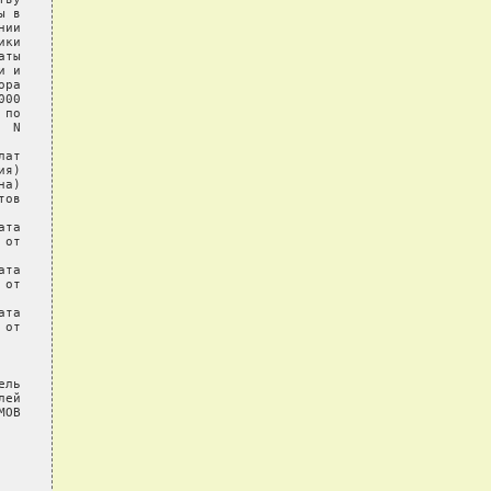
 в

ии

ки

ты

 и

ра

00

по

 N

ат

я)

а)

ов

та

от

та

от

та

от

ль

ей

ОВ
