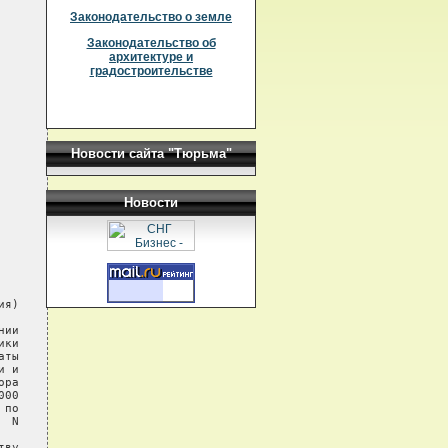
Законодательство о земле
Законодательство об
архитектуре и
градостроительстве
Новости сайта "Тюрьма"
Новости
я)

ии

ки

ты

 и

ра

00

по

 N

ву
