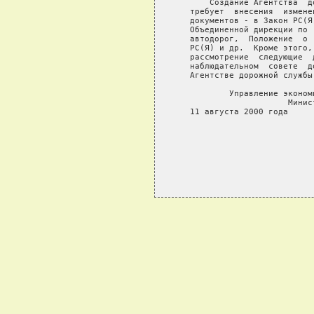
       Создание Агентства  д
   требует  внесения  измене
   документов - в Закон РС(Я
   Объединенной дирекции по 
   автодорог,  Положение  о 
   РС(Я) и др.  Кроме этого,
   рассмотрение  следующие  
   наблюдательном  совете  д
   Агентстве дорожной службы
           Управление эконом
                       Минис
   11 августа 2000 года
