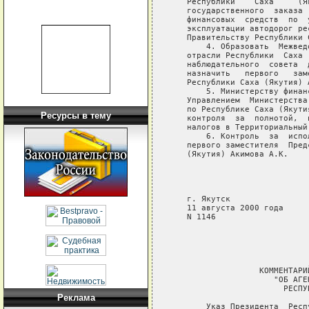
   Республики    Саха     (Я
   государственного  заказа 
   финансовых  средств  по  
   эксплуатации автодорог ре
   Правительству Республики С
       4. Образовать  Межвед
   отрасли Республики  Саха 
   наблюдательного  совета  
   назначить   первого   зам
   Республики Саха (Якутия) А
       5. Министерству финан
   Управлением  Министерства
   по Республике Саха (Якути
Ресурсы в тему
   контроля  за  полнотой,  
   налогов в Территориальный
       6. Контроль  за  испо
   первого заместителя  Пред
   (Якутия) Акимова А.К.

                            
                            
                            
   г. Якутск

   11 августа 2000 года

   N 1146

                  КОММЕНТАРИ
                     "ОБ АГЕ
                       РЕСПУ
Реклама
       Указ Президента  Респ