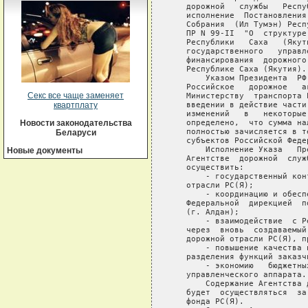
   дорожной   службы   Респу
   исполнение  Постановления
   Собрания  (Ил Тумэн) Респ
   ПР N 99-II  "О  структуре
   Республики   Саха   (Якут
   государственного   управл
   финансирования  дорожного
   Республике Саха (Якутия).

       Указом Президента  РФ
   Российское   дорожное   а
Секс все чаще заменяет
   Министерству  транспорта 
   введении в действие части
квартплату
   изменений   в   некоторые
   определено,  что сумма на
Новости законодательства
   полностью зачисляется в т
Беларуси
   субъектов Российской Федер
       Исполнение Указа   Пр
Новые документы
   Агентстве  дорожной  служ
   осуществить:

       - государственный кон
   отрасли РС(Я);

       - координацию и обесп
   Федеральной  дирекцией  п
   (г. Алдан);

       - взаимодействие  с Р
   через  вновь  создаваемый
   дорожной отрасли РС(Я), п
       - повышение качества 
   разделения функций заказч
       - экономию   бюджетны
   управленческого аппарата.

       Содержание Агентства 
   будет  осуществляться  за
   фонда РС(Я).
