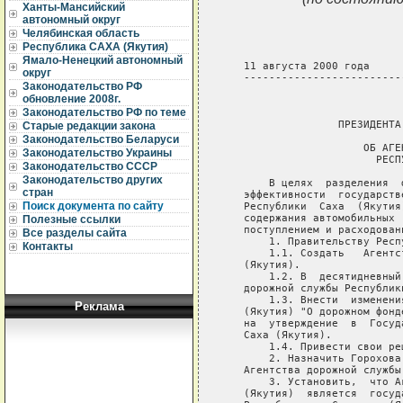
Ханты-Мансийский
автономный округ
Челябинская область
Республика САХА (Якутия)
Ямало-Ненецкий автономный
   11 августа 2000 года     
округ
   -------------------------
Законодательство РФ
обновление 2008г.
                             
Законодательство РФ по теме
                  ПРЕЗИДЕНТА
Старые редакции закона
Законодательство Беларуси
                      ОБ АГЕ
Законодательство Украины
                        РЕСП
Законодательство СССР
Законодательство других
       В целях  разделения  
стран
   эффективности  государств
Поиск документа по сайту
   Республики  Саха  (Якутия
   содержания автомобильных 
Полезные ссылки
   поступлением и расходован
Все разделы сайта
       1. Правительству Респ
Контакты
       1.1. Создать   Агентс
   (Якутия).

       1.2. В  десятидневный
   дорожной службы Республики
       1.3. Внести  изменени
Реклама
   (Якутия) "О дорожном фонд
   на  утверждение  в  Госуд
   Саха (Якутия).

       1.4. Привести свои ре
       2. Назначить Горохова
   Агентства дорожной службы
       3. Установить,  что А
   (Якутия)  является  госуд