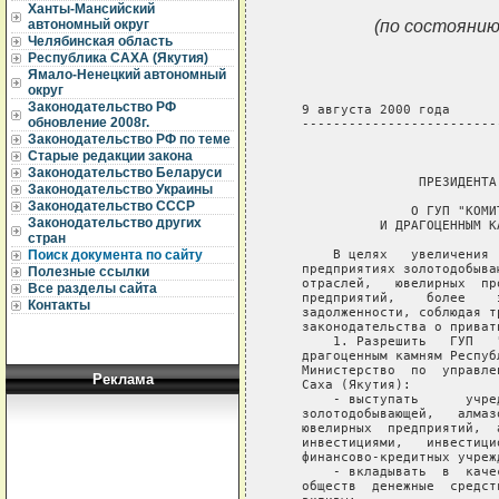
Ханты-Мансийский
(по состоянию
автономный округ
Челябинская область
Республика САХА (Якутия)
Ямало-Ненецкий автономный
округ
Законодательство РФ
   9 августа 2000 года      
обновление 2008г.
   -------------------------
Законодательство РФ по теме
                             
Старые редакции закона
Законодательство Беларуси
                  ПРЕЗИДЕНТА
Законодательство Украины
Законодательство СССР
                 О ГУП "КОМИ
Законодательство других
             И ДРАГОЦЕННЫМ К
стран
       В целях   увеличения 
Поиск документа по сайту
   предприятиях золотодобыва
Полезные ссылки
   отраслей,   ювелирных  пр
Все разделы сайта
   предприятий,    более    
Контакты
   задолженности, соблюдая т
   законодательства о привати
       1. Разрешить   ГУП   
   драгоценным камням Респуб
   Министерство  по  управле
Реклама
   Саха (Якутия):

       - выступать      учре
   золотодобывающей,   алмаз
   ювелирных  предприятий,  
   инвестициями,   инвестици
   финансово-кредитных учрежд
       - вкладывать  в  каче
   обществ  денежные  средст