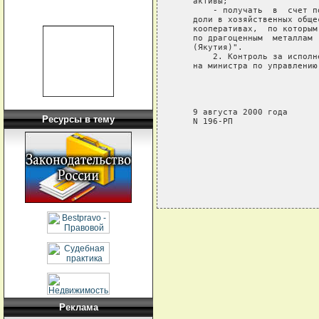
   активы;

       - получать  в  счет п
   доли в хозяйственных обще
   кооперативах,  по которым
   по драгоценным  металлам 
   (Якутия)".

       2. Контроль за исполн
   на министра по управлению
                            
                            
                            
   9 августа 2000 года

Ресурсы в тему
   N 196-РП

Реклама