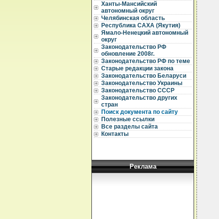
Ханты-Мансийский
автономный округ
Челябинская область
Республика САХА (Якутия)
  
Ямало-Ненецкий автономный
  
округ
  
Законодательство РФ
обновление 2008г.
  
Законодательство РФ по теме
  
Старые редакции закона
  
Законодательство Беларуси
  
Законодательство Украины
  
Законодательство СССР
  
Законодательство других
  
стран
  
Поиск документа по сайту
  
Полезные ссылки
  
Все разделы сайта
  
  
Контакты
  
  
  
  
  
Реклама
  
  
  
  
  
  
  
  