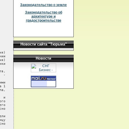
Законодательство о земле
Законодательство об
архитектуре и
градостроительстве
Новости сайта "Тюрьма"
я)

ии

Новости
я)

ки

в,

 -

ми

 1

а,

 и

го

го

но

ли

цу

но
