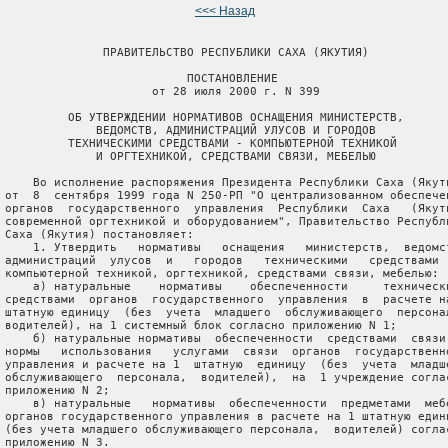
<<< Назад
               ПРАВИТЕЛЬСТВО РЕСПУБЛИКИ САХА (ЯКУТИЯ)

                           ПОСТАНОВЛЕНИЕ

                      от 28 июля 2000 г. N 399

          ОБ УТВЕРЖДЕНИИ НОРМАТИВОВ ОСНАЩЕНИЯ МИНИСТЕРСТВ,

              ВЕДОМСТВ, АДМИНИСТРАЦИЙ УЛУСОВ И ГОРОДОВ

          ТЕХНИЧЕСКИМИ СРЕДСТВАМИ - КОМПЬЮТЕРНОЙ ТЕХНИКОЙ

              И ОРГТЕХНИКОЙ, СРЕДСТВАМИ СВЯЗИ, МЕБЕЛЬЮ

     Во исполнение распоряжения Президента Республики Саха (Якути
 от  8  сентября 1999 года N 250-РП "О централизованном обеспечен
 органов  государственного  управления  Республики  Саха   (Якути
 современной оргтехникой и оборудованием", Правительство Республи
 Саха (Якутия) постановляет:

     1. Утвердить   нормативы   оснащения   министерств,  ведомст
 администраций  улусов  и   городов   техническими   средствами  
 компьютерной техникой, оргтехникой, средствами связи, мебелью:

     а) натуральные    нормативы    обеспеченности     технически
 средствами  органов  государственного  управления  в  расчете на
 штатную единицу  (без  учета  младшего  обслуживающего  персонал
 водителей), на 1 системный блок согласно приложению N 1;

     б) натуральные нормативы  обеспеченности  средствами  связи 
 нормы   использования   услугами  связи  органов  государственно
 управления и расчете на 1  штатную  единицу  (без  учета  младше
 обслуживающего  персонала,  водителей),  на  1 учреждение соглас
 приложению N 2;

     в) натуральные   нормативы  обеспеченности  предметами  мебе
 органов государственного управления в расчете на 1 штатную едини
 (без учета младшего обслуживающего персонала,  водителей) соглас
 приложению N 3.
