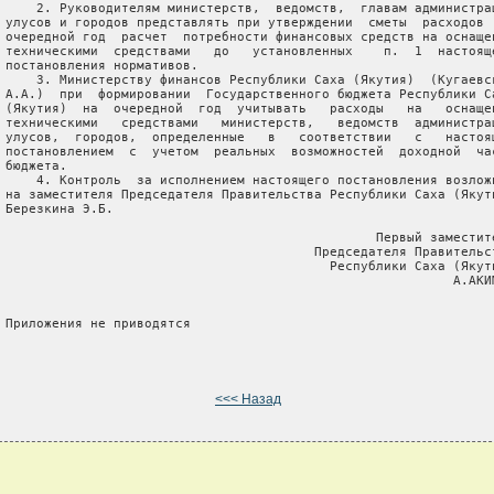
     2. Руководителям министерств,  ведомств,  главам администрац
 улусов и городов представлять при утверждении  сметы  расходов  
 очередной год  расчет  потребности финансовых средств на оснащен
 техническими  средствами   до   установленных    п.  1  настояще
 постановления нормативов.

     3. Министерству финансов Республики Саха (Якутия)  (Кугаевск
 А.А.)  при  формировании  Государственного бюджета Республики Са
 (Якутия)  на  очередной  год  учитывать   расходы   на   оснащен
 техническими   средствами   министерств,   ведомств  администрац
 улусов,  городов,  определенные   в   соответствии   с   настоящ
 постановлением  с  учетом  реальных  возможностей  доходной  час
 бюджета.

     4. Контроль  за исполнением настоящего постановления возложи
 на заместителя Председателя Правительства Республики Саха (Якути
 Березкина Э.Б.

                                                 Первый заместите
                                         Председателя Правительст
                                           Республики Саха (Якути
                                                           А.АКИМ
 Приложения не приводятся

<<< Назад