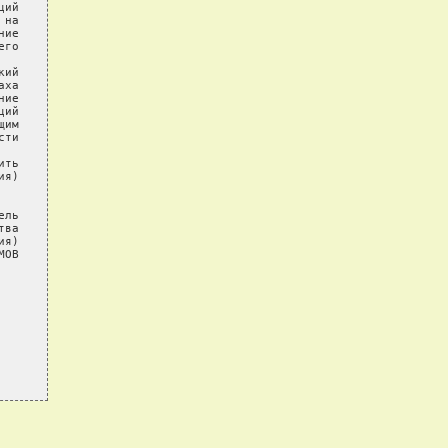
ий

на

ие

го

ий

ха

ие

ий

им

ти

ть

я)

ль

ва

я)

ОВ
