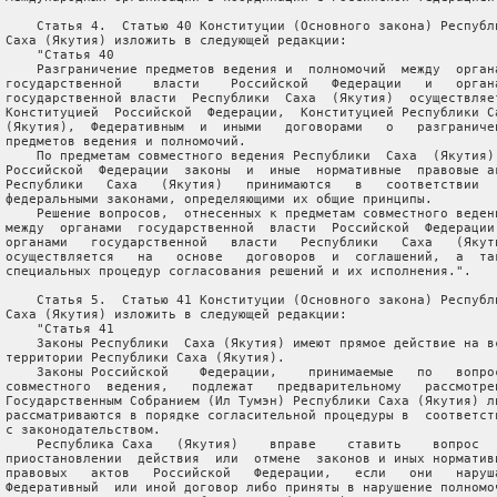
     Статья 4.  Статью 40 Конституции (Основного закона) Республи
 Саха (Якутия) изложить в следующей редакции:

     "Статья 40

     Разграничение предметов ведения и  полномочий  между  органа
 государственной    власти    Российской   Федерации   и   органа
 государственной власти  Республики  Саха  (Якутия)  осуществляет
 Конституцией  Российской  Федерации,  Конституцией Республики Са
 (Якутия),  Федеративным  и  иными   договорами   о   разграничен
 предметов ведения и полномочий.

     По предметам совместного ведения Республики  Саха  (Якутия) 
 Российской  Федерации  законы  и  иные  нормативные  правовые ак
 Республики   Саха   (Якутия)   принимаются   в   соответствии   
 федеральными законами, определяющими их общие принципы.

     Решение вопросов,  отнесенных к предметам совместного ведени
 между  органами  государственной  власти  Российской  Федерации 
 органами   государственной   власти   Республики   Саха   (Якути
 осуществляется   на   основе   договоров  и  соглашений,  а  так
 специальных процедур согласования решений и их исполнения.".

     Статья 5.  Статью 41 Конституции (Основного закона) Республи
 Саха (Якутия) изложить в следующей редакции:

     "Статья 41

     Законы Республики  Саха (Якутия) имеют прямое действие на вс
 территории Республики Саха (Якутия).

     Законы Российской    Федерации,    принимаемые   по   вопрос
 совместного  ведения,   подлежат   предварительному   рассмотрен
 Государственным Собранием (Ил Тумэн) Республики Саха (Якутия) ли
 рассматриваются в порядке согласительной процедуры в  соответств
 с законодательством.

     Республика Саха   (Якутия)    вправе    ставить    вопрос   
 приостановлении  действия  или  отмене  законов и иных нормативн
 правовых   актов   Российской   Федерации,   если   они   наруша
 Федеративный  или иной договор либо приняты в нарушение полномоч