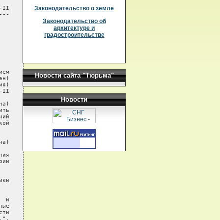
II

Законодательство о земле
--

Законодательство об
архитектуре и
градостроительстве
ем

Новости сайта "Тюрьма"
н)

я)

II

Новости
а)

ть

ий

ой

а)

ия

ии

ки

 и

ые

ти

".
