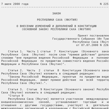
 7 июля 2000 года                                          N 225-
 ----------------------------------------------------------------
                               ЗАКОН

                      РЕСПУБЛИКИ САХА (ЯКУТИЯ)

          О ВНЕСЕНИИ ИЗМЕНЕНИЙ И ДОПОЛНЕНИЙ В КОНСТИТУЦИЮ

             (ОСНОВНОЙ ЗАКОН) РЕСПУБЛИКИ САХА (ЯКУТИЯ)

                                              Принят постановлени
                               Государственного Собрания (Ил Тумэ
                                           Республики Саха (Якути
                                             от 07.07.2000 N 226-
     Статья 1.  Часть 1 статьи  7  Конституции  (Основного  закон
 Республики  Саха  (Якутия)  после слов "прямое действие" дополни
 словами "вне пределов ведения Российской  Федерации  и  полномоч
 Российской  Федерации  по предметам совместного ведения Российск
 Федерации и Республики Саха (Якутия)".

     Статья 2.  Часть  2  статьи  8  Конституции (Основного закон
 Республики Саха (Якутия) изложить в следующей редакции:

     "Законы Российской  Федерации,  принятые  по предметам веден
 Российской Федерации,  имеют прямое действие  на  всей  территор
 Республики Саха (Якутия).".

     Статья 3.  Статью  9 Конституции (Основного закона) Республи
 Саха (Якутия) изложить в следующей редакции:

     "Статья 9

     Республика Саха (Якутия) является участником  международных 
 внешнеэкономических   связей,   устанавливает   торговые   и  ин
 отношения  с  другими  государствами,  участвует  в   деятельнос
 международных организаций в координации с Российской Федерацией.