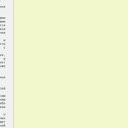
ки

ми

ми

ся

ха

ии

 и

ты

 с

я,

 и

я)

же

ки

ей

ам

ию

бо

ии

 о

ых

ют

ий
