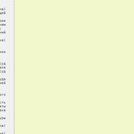
а)

ей

ии

ем



ий

а)

ки

уд

ха

уд

да

ей

го

ть

ты

ха

ры

а)

а)
