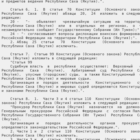
 и предметов ведения Республики Саха (Якутия).".

     Статья 6.  1.  В  статье  70  Конституции  (Основного  закон
 Республики  Саха  (Якутия)  абзацы  20,  24  изложить  в следующ
 редакции:

     20 -   "-   объявляет   чрезвычайную  ситуацию  на  территор
 Республики Саха (Якутия)  или  в  отдельных  ее  регионах,  о  ч
 незамедлительно сообщает Государственному Собранию (Ил Тумэн);";
     24 - "- согласовывает вопросы дислокации воинских формирован
 Российской Федерации на территории Республики Саха (Якутия);".

     2. Абзац  25  статьи   70   Конституции   (Основного   закон
 Республики Саха (Якутия) исключить.

     Статья 7.  Статью 99 Конституции (Основного закона) Республи
 Саха (Якутия) изложить в следующей редакции:

     "Статья 99

     Судебную власть  в  республике  осуществляют:  Верховный   с
 Республики   Саха   (Якутия),   Арбитражный  суд  Республики  Са
 (Якутия),  улусные (городские) суды,  а также Конституционный  с
 Республики Саха (Якутия) и мировые судьи.

     Организация и  порядок  деятельности   Конституционного   су
 Республики Саха (Якутия) и мировых судей определяются Конституци
 и законами Республики Саха (Якутия).".

     Статья 8.  1.  Части 3 и 4 статьи 110  Конституции  (Основно
 закона) Республики Саха (Якутия) изложить в следующей редакции:

     "Прокурор Республики Саха (Якутия)  назначается  на  должнос
 Генеральным  прокурором  Российской  Федерации  с  согласия Пала
 Республики Государственного Собрания (Ил  Тумэн)  Республики  Са
 (Якутия).

     Организация и   порядок   деятельности   органов   прокурату
 определяются законодательством Российской Федерации.".

     2. Части 1 и  2  статьи  110  Конституции  (Основного  закон
 Республики Саха (Якутия) исключить.

     3. Части 3 и  4  статьи  110  Конституции  (Основного  закон