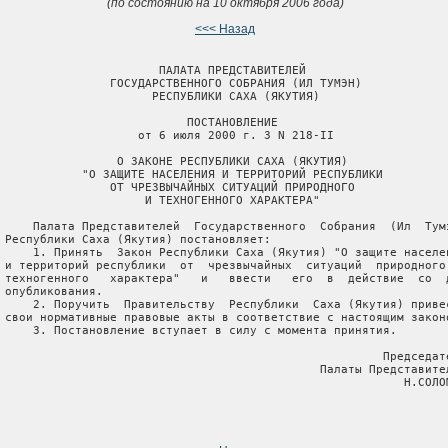
(по состоянию на 10 октября 2006 года)
<<< Назад
                       ПАЛАТА ПРЕДСТАВИТЕЛЕЙ

                ГОСУДАРСТВЕННОГО СОБРАНИЯ (ИЛ ТУМЭН)

                      РЕСПУБЛИКИ САХА (ЯКУТИЯ)

                           ПОСТАНОВЛЕНИЕ

                    от 6 июля 2000 г. З N 218-II

                 О ЗАКОНЕ РЕСПУБЛИКИ САХА (ЯКУТИЯ)

            "О ЗАЩИТЕ НАСЕЛЕНИЯ И ТЕРРИТОРИЙ РЕСПУБЛИКИ

                ОТ ЧРЕЗВЫЧАЙНЫХ СИТУАЦИЙ ПРИРОДНОГО

                     И ТЕХНОГЕННОГО ХАРАКТЕРА"

     Палата Представителей  Государственного  Собрания  (Ил  Тумэ
 Республики Саха (Якутия) постановляет:

     1. Принять  Закон Республики Саха (Якутия) "О защите населен
 и территорий республики  от  чрезвычайных  ситуаций  природного 
 техногенного   характера"   и   ввести   его  в  действие  со  д
 опубликования.

     2. Поручить  Правительству  Республики  Саха (Якутия) привес
 свои нормативные правовые акты в соответствие с настоящим законо
     3. Постановление вступает в силу с момента принятия.

                                                       Председате
                                              Палаты Представител
                                                          Н.СОЛОМ