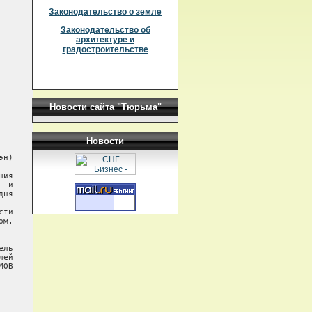
Законодательство о земле
Законодательство об
архитектуре и
градостроительстве
Новости сайта "Тюрьма"
Новости
н)

ия

 и

ня

ти

м.

ль

ей

ОВ
